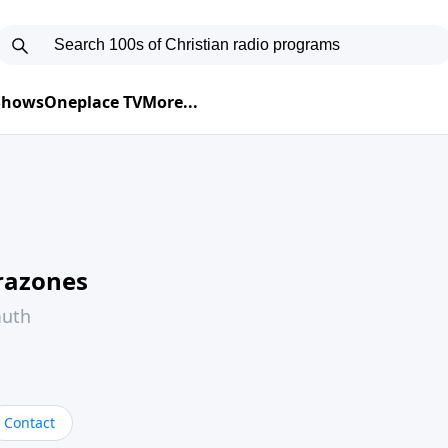
 Shows
Oneplace TV
More...
razones
muth
Contact