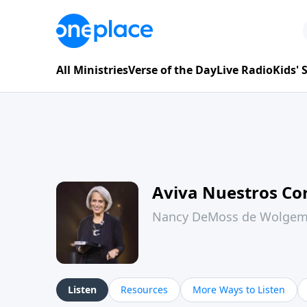
All Ministries
Verse of the Day
Live Radio
Kids'
Aviva Nuestros Co
Nancy DeMoss de Wolge
Listen
Resources
More Ways to Listen