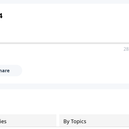
4
28
hare
ies
By Topics