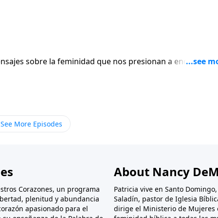
1
ajes sobre la feminidad que nos presionan a encajar en
elleza del evangelio. ¿Será posible que el mundo tenga una id
ary Kassian abordará esta importante pregunta en esta nue
ncy DeMoss Wolgemuth.
See More Episodes
nes
About Nancy DeM
stros Corazones, un programa
Patricia vive en Santo Domingo
libertad, plenitud y abundancia
Saladín, pastor de Iglesia Bíbl
corazón apasionado para el
dirige el Ministerio de Mujeres 