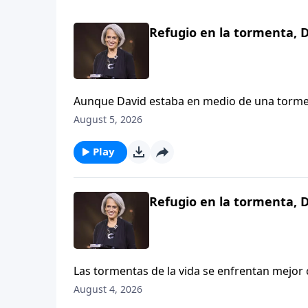
Refugio en la tormenta, D
Aunque David estaba en medio de una torment
mantener un corazón en calma, él decidió al
August 5, 2026
alabarle aun cuando las circunstancias no p
DeMoss Wolgemuth.
Play
Refugio en la tormenta, D
Las tormentas de la vida se enfrentan mejo
ama. Una de nuestras oyentes comparte cómo
August 4, 2026
disposición de Dios para perdonarla. Aprend