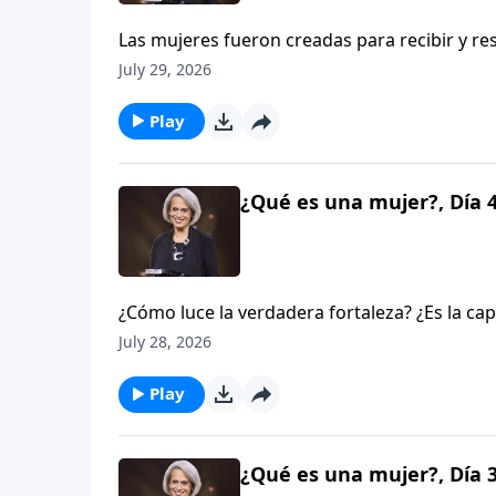
Las mujeres fueron creadas para recibir y r
es una debilidad ni una vulnerabilidad. Más b
July 29, 2026
lleno de gracia de Cristo. Mary Kassian pro
DeMoss Wolgemuth.
Play
¿Qué es una mujer?, Día 
¿Cómo luce la verdadera fortaleza? ¿Es la c
emociones para mostrar una valentía impertu
July 28, 2026
feminidad marcada por la ternura y la bellez
Corazones.
Play
¿Qué es una mujer?, Día 