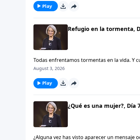
segura en medio de las dificultades, en Av
Play
Refugio en la tormenta, D
Todas enfrentamos tormentas en la vida. Y 
Wolgemuth quiere recordarte que Dios nunc
August 3, 2026
del Salmo 57, junto con el testimonio de una
temporada difícil. Únete a nosotras en este 
Play
¿Qué es una mujer?, Día 
¿Alguna vez has visto aparecer un mensaje oc