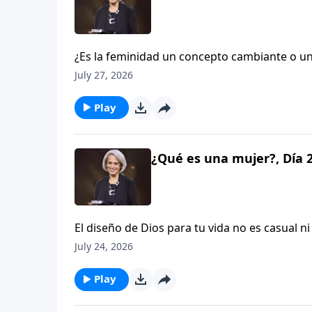
¿Es la feminidad un concepto cambiante o una
disforia de género, Mary Kassian nos recu
July 27, 2026
mujeres creadas intencionalmente por Dios,
edificante episodio de Aviva Nuestros Coraz
Play
¿Qué es una mujer?, Día 
El diseño de Dios para tu vida no es casual ni
este episodio, Mary Kassian comenzará a res
July 24, 2026
cuán intencional fue Dios al crearte. Escúc
Wolgemuth.
Play