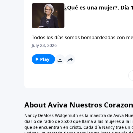
¿Qué es una mujer?, Día 
Todos los días somos bombardeadas con mens
moldes de talla única, en lugar de vivir la b
July 23, 2026
equivocada de lo que significa ser mujer? M
serie de Aviva Nuestros Corazones con Na
Play
About Aviva Nuestros Corazo
Nancy DeMoss Wolgemuth es la maestra de Aviva Nue
diario de radio de 25:00 que llama a las mujeres a la 
que se encuentran en Cristo. Cada día Nancy trae un 