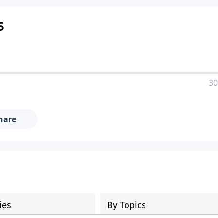
5
30
hare
ies
By Topics