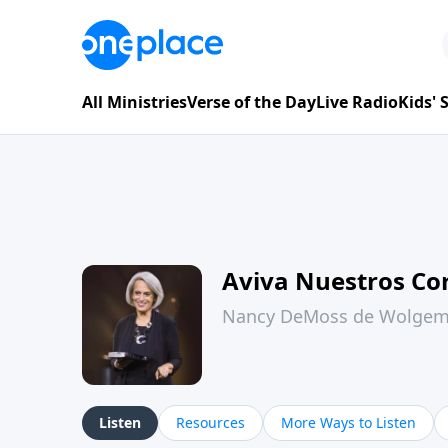
All Ministries
Verse of the Day
Live Radio
Kids'
Aviva Nuestros Co
Nancy DeMoss de Wolge
Listen
Resources
More Ways to Listen