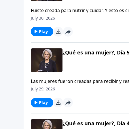
Fuiste creada para nutrir y cuidar. Y esto es c
soltera, casada o estés en la etapa del nido 
July 30, 2026
reino y contribuir al crecimiento de la vida 
diseño femenino de Dios en Aviva Nuestro
Play
¿Qué es una mujer?, Día 
Las mujeres fueron creadas para recibir y r
es una debilidad ni una vulnerabilidad. Más b
July 29, 2026
lleno de gracia de Cristo. Mary Kassian pro
DeMoss Wolgemuth.
Play
¿Qué es una mujer?, Día 