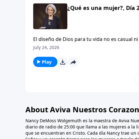
¿Qué es una mujer?, Día 
El diseño de Dios para tu vida no es casual ni
este episodio, Mary Kassian comenzará a res
July 24, 2026
cuán intencional fue Dios al crearte. Escúc
Wolgemuth.
Play
About Aviva Nuestros Corazo
Nancy DeMoss Wolgemuth es la maestra de Aviva Nue
diario de radio de 25:00 que llama a las mujeres a la 
que se encuentran en Cristo. Cada día Nancy trae un 