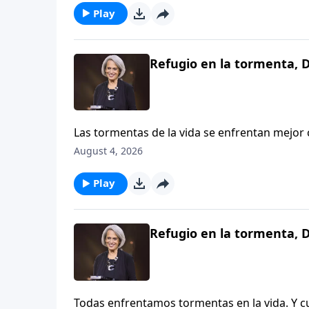
DeMoss Wolgemuth.
Play
Refugio en la tormenta, D
Las tormentas de la vida se enfrentan mejo
ama. Una de nuestras oyentes comparte cómo
August 4, 2026
disposición de Dios para perdonarla. Aprend
segura en medio de las dificultades, en Av
Play
Refugio en la tormenta, D
Todas enfrentamos tormentas en la vida. Y 