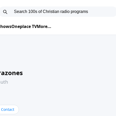
 Shows
Oneplace TV
More...
razones
muth
Contact