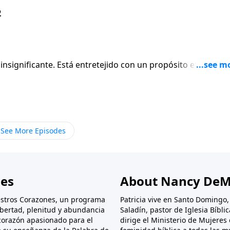
2
 insignificante. Está entretejido con un propósito eterno. En
ponder la pregunta: «¿Qué es una mujer?», y te mostrará
hala en Aviva Nuestros Corazones con Nancy DeMoss
See More Episodes
nes
About Nancy DeM
stros Corazones, un programa
Patricia vive en Santo Domingo
libertad, plenitud y abundancia
Saladín, pastor de Iglesia Bíbl
corazón apasionado para el
dirige el Ministerio de Mujeres 