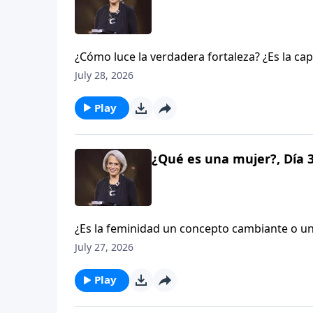
¿Cómo luce la verdadera fortaleza? ¿Es la c
emociones para mostrar una valentía impertu
July 28, 2026
feminidad marcada por la ternura y la bellez
Corazones.
Play
¿Qué es una mujer?, Día 
¿Es la feminidad un concepto cambiante o una
disforia de género, Mary Kassian nos recu
July 27, 2026
mujeres creadas intencionalmente por Dios,
edificante episodio de Aviva Nuestros Coraz
Play