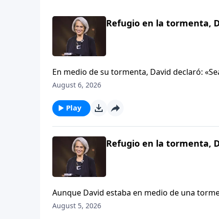
Refugio en la tormenta, D
En medio de su tormenta, David declaró: «Sea
esta pregunta: ¿Lo que impulsa tu vida es ver
August 6, 2026
más fáciles? Abordaremos esta pregunta en e
Nancy DeMoss Wolgemuth.
Play
Refugio en la tormenta, D
Aunque David estaba en medio de una torment
mantener un corazón en calma, él decidió al
August 5, 2026
alabarle aun cuando las circunstancias no p