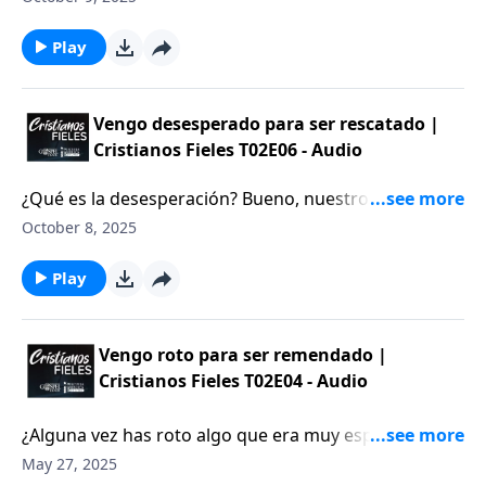
esperanza”. ¿Alguna vez te has sentido desesperado
por algo? ¿Qué tal ahora? Abramos nuestras Biblias y
Play
veamos lo que Dios tiene que decir sobre este tema.
Vengo desesperado para ser rescatado |
Cristianos Fieles T02E06 - Audio
¿Qué es la desesperación? Bueno, nuestro hermoso
idioma español la define como “pérdida total de la
October 8, 2025
esperanza”. ¿Alguna vez te has sentido desesperado
por algo? ¿Qué tal ahora? Abramos nuestras Biblias y
Play
veamos lo que Dios tiene que decir sobre este tema.
Vengo roto para ser remendado |
Cristianos Fieles T02E04 - Audio
¿Alguna vez has roto algo que era muy especial para
ti? Quizás el juguete favorito de tu infancia, o un
May 27, 2025