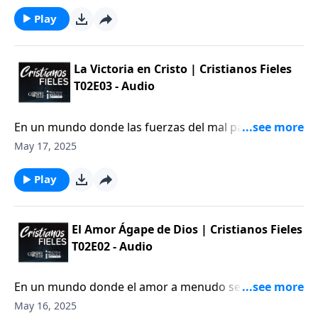
regalo que te dio una persona a la que amas mucho y
que ya no está entre nosotros, o algo que requirió de
Play
mucho esfuerzo de tu parte para poder obtenerlo.
La Victoria en Cristo | Cristianos Fieles
T02E03 - Audio
En un mundo donde las fuerzas del mal parecen
dominar cada rincón, es fácil sentir que el enemigo
May 17, 2025
lleva la ventaja. Sin embargo, la realidad bíblica es
que Satanás ha sido vencido; su derrota ya ha sido
Play
sellada en la cruz.
El Amor Ágape de Dios | Cristianos Fieles
T02E02 - Audio
En un mundo donde el amor a menudo se confunde
con emociones pasajeras o intereses egoístas, el
May 16, 2025