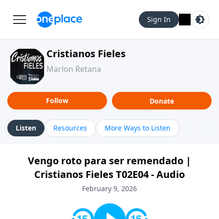
Sign In
Cristianos Fieles
Marlon Retana
Follow
Donate
Listen
Resources
More Ways to Listen
Vengo roto para ser remendado |
Cristianos Fieles T02E04 - Audio
February 9, 2026