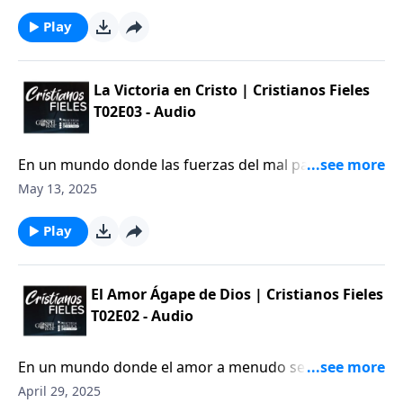
amor ágape de Dios se presenta como la
manifestación más pura y sublime de amor
Play
desinteresado.
La Victoria en Cristo | Cristianos Fieles
T02E03 - Audio
En un mundo donde las fuerzas del mal parecen
dominar cada rincón, es fácil sentir que el enemigo
May 13, 2025
lleva la ventaja. Sin embargo, la realidad bíblica es
que Satanás ha sido vencido; su derrota ya ha sido
Play
sellada en la cruz.
El Amor Ágape de Dios | Cristianos Fieles
T02E02 - Audio
En un mundo donde el amor a menudo se confunde
con emociones pasajeras o intereses egoístas, el
April 29, 2025