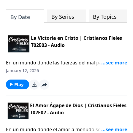
By Series
By Topics
By Date
La Victoria en Cristo | Cristianos Fieles
T02E03 - Audio
En un mundo donde las fuerzas del mal parecen
dominar cada rincón, es fácil sentir que el enemigo
January 12, 2026
lleva la ventaja. Sin embargo, la realidad bíblica es
que Satanás ha sido vencido; su derrota ya ha sido
Play
sellada en la cruz.
El Amor Ágape de Dios | Cristianos Fieles
T02E02 - Audio
En un mundo donde el amor a menudo se confunde