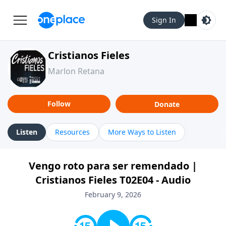
Sign In
Cristianos Fieles
Marlon Retana
Follow
Donate
Listen
Resources
More Ways to Listen
Vengo roto para ser remendado |
Cristianos Fieles T02E04 - Audio
February 9, 2026