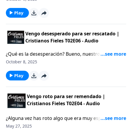
esperanza”. ¿Alguna vez te has sentido desesperado
por algo? ¿Qué tal ahora? Abramos nuestras Biblias y
Play
veamos lo que Dios tiene que decir sobre este tema.
Vengo desesperado para ser rescatado |
Cristianos Fieles T02E06 - Audio
¿Qué es la desesperación? Bueno, nuestro hermoso
idioma español la define como “pérdida total de la
October 8, 2025
esperanza”. ¿Alguna vez te has sentido desesperado
por algo? ¿Qué tal ahora? Abramos nuestras Biblias y
Play
veamos lo que Dios tiene que decir sobre este tema.
Vengo roto para ser remendado |
Cristianos Fieles T02E04 - Audio
¿Alguna vez has roto algo que era muy especial para
ti? Quizás el juguete favorito de tu infancia, o un
May 27, 2025