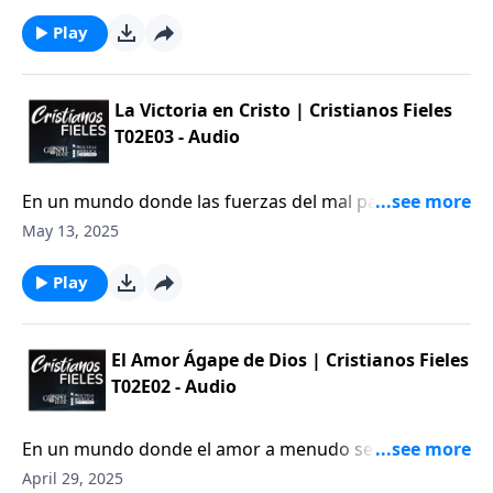
amor ágape de Dios se presenta como la
manifestación más pura y sublime de amor
Play
desinteresado.
La Victoria en Cristo | Cristianos Fieles
T02E03 - Audio
En un mundo donde las fuerzas del mal parecen
dominar cada rincón, es fácil sentir que el enemigo
May 13, 2025
lleva la ventaja. Sin embargo, la realidad bíblica es
que Satanás ha sido vencido; su derrota ya ha sido
Play
sellada en la cruz.
El Amor Ágape de Dios | Cristianos Fieles
T02E02 - Audio
En un mundo donde el amor a menudo se confunde
con emociones pasajeras o intereses egoístas, el
April 29, 2025