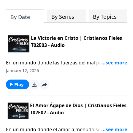
By Series
By Topics
By Date
La Victoria en Cristo | Cristianos Fieles
T02E03 - Audio
En un mundo donde las fuerzas del mal parecen
dominar cada rincón, es fácil sentir que el enemigo
January 12, 2026
lleva la ventaja. Sin embargo, la realidad bíblica es
que Satanás ha sido vencido; su derrota ya ha sido
Play
sellada en la cruz.
El Amor Ágape de Dios | Cristianos Fieles
T02E02 - Audio
En un mundo donde el amor a menudo se confunde