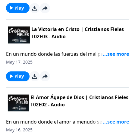
regalo que te dio una persona a la que amas mucho y
que ya no está entre nosotros, o algo que requirió de
Play
mucho esfuerzo de tu parte para poder obtenerlo.
La Victoria en Cristo | Cristianos Fieles
T02E03 - Audio
En un mundo donde las fuerzas del mal parecen
dominar cada rincón, es fácil sentir que el enemigo
May 17, 2025
lleva la ventaja. Sin embargo, la realidad bíblica es
que Satanás ha sido vencido; su derrota ya ha sido
Play
sellada en la cruz.
El Amor Ágape de Dios | Cristianos Fieles
T02E02 - Audio
En un mundo donde el amor a menudo se confunde
con emociones pasajeras o intereses egoístas, el
May 16, 2025