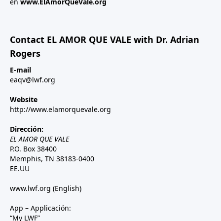
en
www.ElAmorQueVale.org
Contact EL AMOR QUE VALE with Dr. Adrian
Rogers
E-mail
eaqv@lwf.org
Website
http://www.elamorquevale.org
Dirección:
EL AMOR QUE VALE
P.O. Box 38400
Memphis, TN 38183-0400
EE.UU
www.lwf.org
(English)
App – Applicación:
“My LWF”