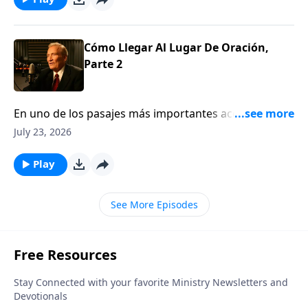
Cómo Llegar Al Lugar De Oración,
Parte 2
En uno de los pasajes más importantes acerca de la
ORACIÓN en las Escrituras, el pastor Adrián Rogers
July 23, 2026
demuestra que no es sólo lo que oramos, sino
también que el CARÁCTER de quien ORA es crucial
Play
para que nuestras ORACIONES sean CONTESTADAS.
Descúbralo: ¿Está calificado para orar?Jn. 15:16
See More Episodes