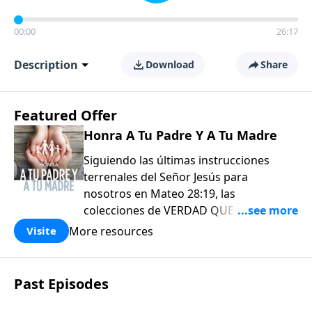
00:00
26:17
Description
Download
Share
Featured Offer
Honra A Tu Padre Y A Tu Madre
Siguiendo las últimas instrucciones
terrenales del Señor Jesús para
nosotros en Mateo 28:19, las
colecciones de VERDAD QUE VALE
COMPARTIR de EL AMOR QUE VALE
More resources
Visite
(Love Worth Finding) han sido diseñadas
para usarse tanto en su crecimiento
personal como, aún más importante, en
Past Episodes
su comisión de «Por tanto, vayan y
hagan discípulos en todas las naciones».