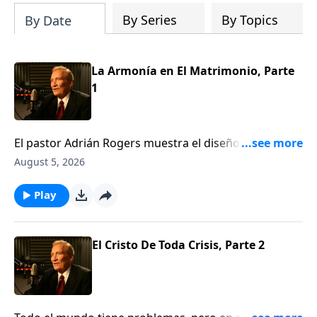
By Series
By Topics
By Date
La Armonía en El Matrimonio, Parte
1
El pastor Adrián Rogers muestra el diseño de Dios
para el matrimonio; las diferencias entre hombre y
August 5, 2026
mujer, y cómo tener armonía en el hogar. A pesar de
las innegables diferencias emocionales y sicológicas,
Play
el matrimonio puede ser un dúo, no un duelo. Dios
nos hizo diferentes para poder hacernos uno.Gn. 1:27
El Cristo De Toda Crisis, Parte 2