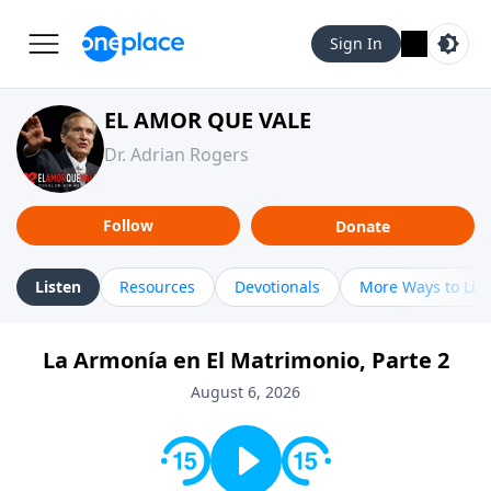
Sign In
EL AMOR QUE VALE
Dr. Adrian Rogers
Follow
Donate
Listen
Resources
Devotionals
More Ways to Lis
La Armonía en El Matrimonio, Parte 2
August 6, 2026