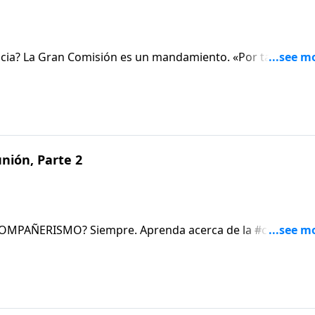
ia? La Gran Comisión es un mandamiento. «Por tanto, vay
Mateo 28:19- 20), es el supremo mandamiento para la iglesi
tá cumpliendo con este mandamiento, es culpable de alta
an corazón de Dios está inmerso en el asunto de ganar almas.J
nión, Parte 2
RESTAURA el GOZO.1 Jn. 1:5-2:6