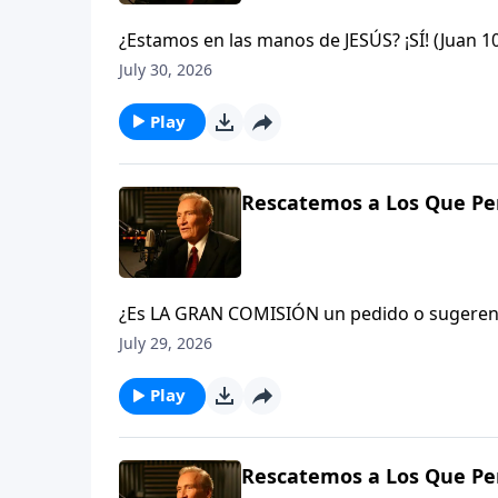
¿Estamos en las manos de JESÚS? ¡SÍ! (Juan 
arrebatados de éstas? ¡Nunca Jamás! si algu
July 30, 2026
que Dios, y nadie es más poderoso que Él.Jud
Play
Rescatemos a Los Que Per
¿Es LA GRAN COMISIÓN un pedido o sugerenc
y hagan discípulos en todas las naciones…» (
July 29, 2026
La iglesia o el creyente en Cristo que no es
traición contra el Rey del cielo. Verá, el gr
Play
22-23
Rescatemos a Los Que Per