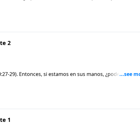
do. El pastor Adrián Rogers explica qué hacer y cómo conf
 de la situación o protegerle hasta pasar por ésta.Hch. 12:1
te 2
10:27-29). Entonces, si estamos en sus manos, ¿podemos ser
ien pudiera hacerlo, ese alguien sería mucho más poderoso
. 24-25
te 1