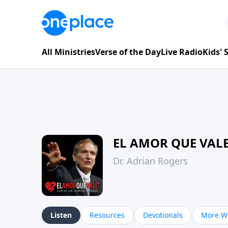
All Ministries
Verse of the Day
Live Radio
Kids'
EL AMOR QUE VAL
Dr. Adrian Rogers
Listen
Resources
Devotionals
More Wa