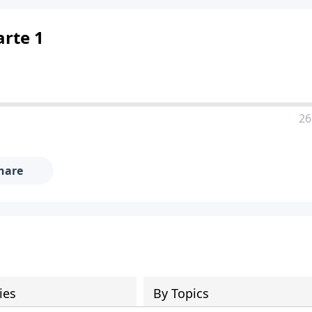
arte 1
26
hare
ies
By Topics