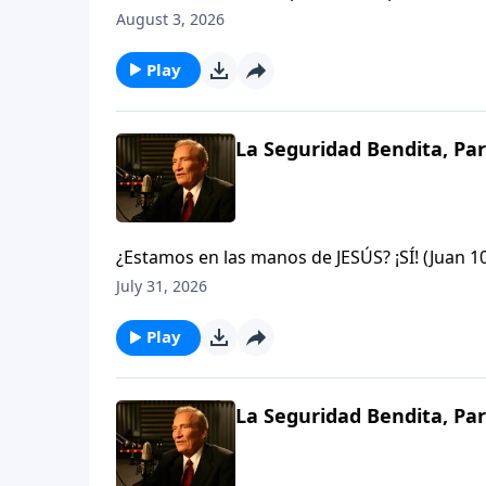
tambaleándose, impotente, incluso desespera
August 3, 2026
en que Dios es suficiente ya sea para sacarle
Play
La Seguridad Bendita, Par
¿Estamos en las manos de JESÚS? ¡SÍ! (Juan 
arrebatados de éstas? ¡Nunca Jamás! si algu
July 31, 2026
que Dios, y nadie es más poderoso que Él.Jud
Play
La Seguridad Bendita, Par