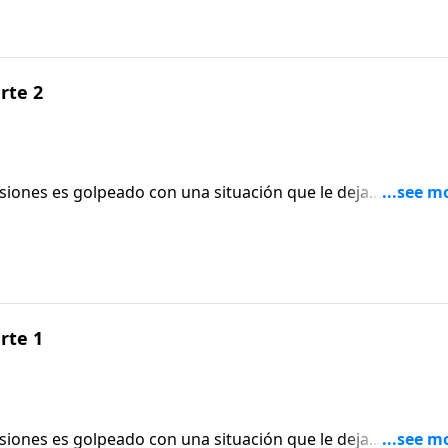
arte 2
iones es golpeado con una situación que le deja
do. El pastor Adrián Rogers explica qué hacer y cómo conf
 de la situación o protegerle hasta pasar por ésta.Hch. 12:1
arte 1
iones es golpeado con una situación que le deja