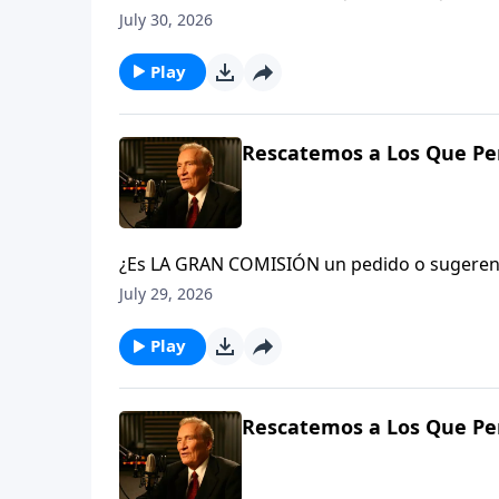
arrebatados de éstas? ¡Nunca Jamás! si algu
July 30, 2026
que Dios, y nadie es más poderoso que Él.Jud
Play
Rescatemos a Los Que Per
¿Es LA GRAN COMISIÓN un pedido o sugerenc
y hagan discípulos en todas las naciones…» (
July 29, 2026
La iglesia o el creyente en Cristo que no es
traición contra el Rey del cielo. Verá, el gr
Play
22-23
Rescatemos a Los Que Per