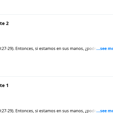
te 2
10:27-29). Entonces, si estamos en sus manos, ¿podemos ser
ien pudiera hacerlo, ese alguien sería mucho más poderoso
. 24-25
te 1
10:27-29). Entonces, si estamos en sus manos, ¿podemos ser