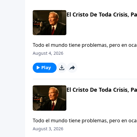
El Cristo De Toda Crisis, P
Todo el mundo tiene problemas, pero en ocas
tambaleándose, impotente, incluso desespera
August 4, 2026
en que Dios es suficiente ya sea para sacarle
Play
El Cristo De Toda Crisis, P
Todo el mundo tiene problemas, pero en ocas
tambaleándose, impotente, incluso desespera
August 3, 2026
en que Dios es suficiente ya sea para sacarle