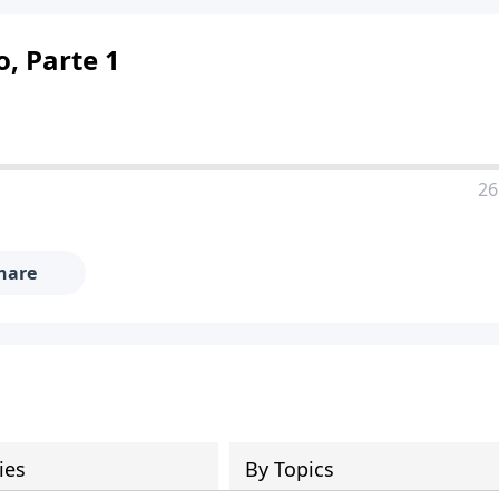
, Parte 1
26
hare
ies
By Topics