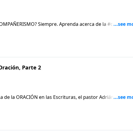
RESTAURA el GOZO.1 Jn. 1:5-2:6
ración, Parte 2
a de la ORACIÓN en las Escrituras, el pastor Adrián Rogers
no también que el CARÁCTER de quien ORA es crucial para q
bralo: ¿Está calificado para orar?Jn. 15:16