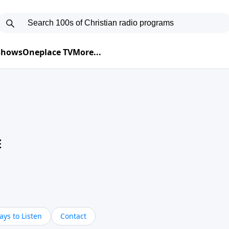
 Shows
Oneplace TV
More...
E
ys to Listen
Contact