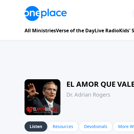
All Ministries
Verse of the Day
Live Radio
Kids'
EL AMOR QUE VAL
Dr. Adrian Rogers
Listen
Resources
Devotionals
More Wa