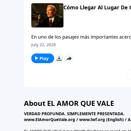
Cómo Llegar Al Lugar De O
En uno de los pasajes más importantes acerc
demuestra que no es sólo lo que oramos, si
July 22, 2026
nuestras ORACIONES sean CONTESTADAS. Descú
Play
About EL AMOR QUE VALE
VERDAD PROFUNDA. SIMPLEMENTE PRESENTADA.
www.ElAmorQueVale.org
/
www.lwf.org
(English) / 