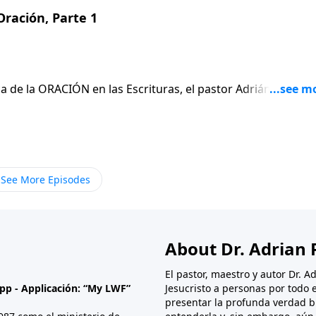
ración, Parte 1
a de la ORACIÓN en las Escrituras, el pastor Adrián Rogers
no también que el CARÁCTER de quien ORA es crucial para q
bralo: ¿Está calificado para orar?Jn. 15:16
See More Episodes
About Dr. Adrian 
El pastor, maestro y autor Dr. 
App - Applicación: “My LWF”
Jesucristo a personas por todo
presentar la profunda verdad b