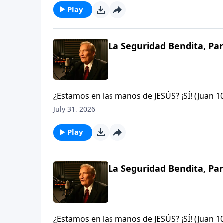
Play
La Seguridad Bendita, Par
¿Estamos en las manos de JESÚS? ¡SÍ! (Juan 
arrebatados de éstas? ¡Nunca Jamás! si algu
July 31, 2026
que Dios, y nadie es más poderoso que Él.Jud
Play
La Seguridad Bendita, Par
¿Estamos en las manos de JESÚS? ¡SÍ! (Juan 