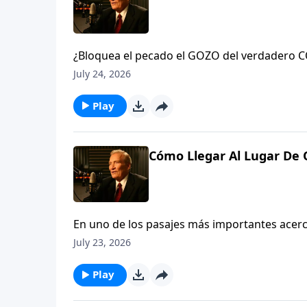
¿Bloquea el pecado el GOZO del verdadero COMPAÑERISMO? Siempre. Aprenda acerca de la #convicción,
la #limpieza y la #conquista del pecado que 
July 24, 2026
Play
Cómo Llegar Al Lugar De O
En uno de los pasajes más importantes acerc
demuestra que no es sólo lo que oramos, si
July 23, 2026
nuestras ORACIONES sean CONTESTADAS. Descú
Play