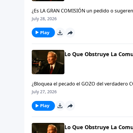
¿Es LA GRAN COMISIÓN un pedido o sugerenc
y hagan discípulos en todas las naciones…» (
July 28, 2026
La iglesia o el creyente en Cristo que no es
traición contra el Rey del cielo. Verá, el gr
Play
22-23
Lo Que Obstruye La Comu
¿Bloquea el pecado el GOZO del verdadero COMPAÑERISMO? Siempre. Aprenda acerca de la #convicción,
la #limpieza y la #conquista del pecado que 
July 27, 2026
Play
Lo Que Obstruye La Comu