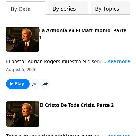
By Series
By Topics
By Date
La Armonía en El Matrimonio, Parte
1
El pastor Adrián Rogers muestra el diseño de Dios
para el matrimonio; las diferencias entre hombre y
August 5, 2026
mujer, y cómo tener armonía en el hogar. A pesar de
las innegables diferencias emocionales y sicológicas,
Play
el matrimonio puede ser un dúo, no un duelo. Dios
nos hizo diferentes para poder hacernos uno.Gn. 1:27
El Cristo De Toda Crisis, Parte 2