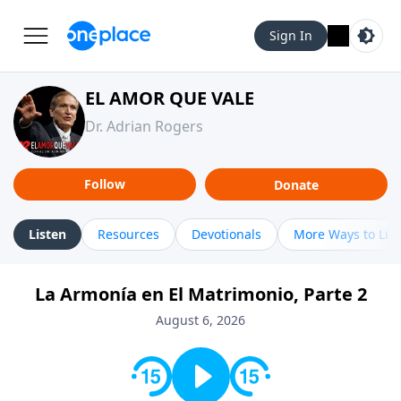
Sign In
EL AMOR QUE VALE
Dr. Adrian Rogers
Follow
Donate
Listen
Resources
Devotionals
More Ways to Lis
La Armonía en El Matrimonio, Parte 2
August 6, 2026