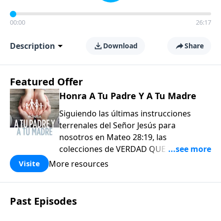
00:00
26:17
Description
Download
Share
Featured Offer
Honra A Tu Padre Y A Tu Madre
Siguiendo las últimas instrucciones
terrenales del Señor Jesús para
nosotros en Mateo 28:19, las
colecciones de VERDAD QUE VALE
COMPARTIR de EL AMOR QUE VALE
More resources
Visite
(Love Worth Finding) han sido diseñadas
para usarse tanto en su crecimiento
personal como, aún más importante, en
Past Episodes
su comisión de «Por tanto, vayan y
hagan discípulos en todas las naciones».