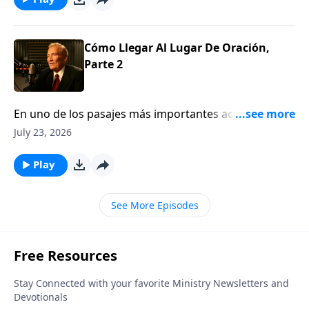
Cómo Llegar Al Lugar De Oración,
Parte 2
En uno de los pasajes más importantes acerca de la
ORACIÓN en las Escrituras, el pastor Adrián Rogers
July 23, 2026
demuestra que no es sólo lo que oramos, sino
también que el CARÁCTER de quien ORA es crucial
Play
para que nuestras ORACIONES sean CONTESTADAS.
Descúbralo: ¿Está calificado para orar?Jn. 15:16
See More Episodes