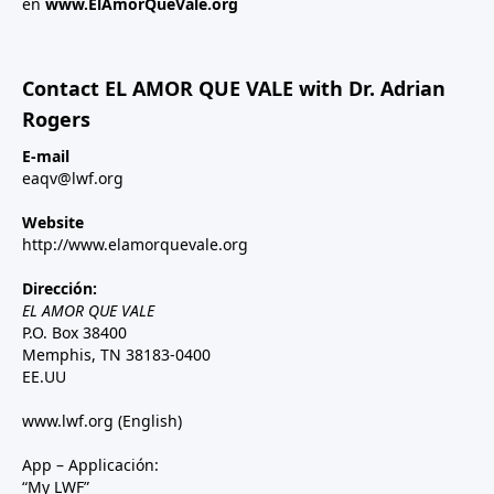
en
www.ElAmorQueVale.org
Contact EL AMOR QUE VALE with Dr. Adrian
Rogers
E-mail
eaqv@lwf.org
Website
http://www.elamorquevale.org
Dirección:
EL AMOR QUE VALE
P.O. Box 38400
Memphis, TN 38183-0400
EE.UU
www.lwf.org
(English)
App – Applicación:
“My LWF”