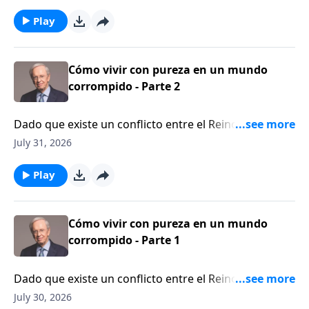
la importancia de actuar con cautela a la hora de
entablar amistades con otras personas. Explore
Play
cómo las relaciones adecuadas pueden fortalecer su
crecimiento espiritual y su caminar con Dios.
Cómo vivir con pureza en un mundo
corrompido - Parte 2
Dado que existe un conflicto entre el Reino de Dios y
el reino de Satanás, llevar una vida cristiana en un
July 31, 2026
mundo corrupto no es fácil. El Dr. Stanley explica tres
principios clave que le ayudarán a mantenerse
Play
alejado del pecado. Encuentre paz al saber que hay
una manera de llevar una vida piadosa en un mundo
corrupto.
Cómo vivir con pureza en un mundo
corrompido - Parte 1
Dado que existe un conflicto entre el Reino de Dios y
el reino de Satanás, llevar una vida cristiana en un
July 30, 2026