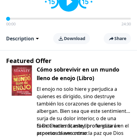
00:00
24:30
Description
Download
Share
Featured Offer
Cómo sobrevivir en un mundo
lleno de enojo (Libro)
El enojo no solo hiere y perjudica a
quienes es dirigido, sino destruye
también los corazones de quienes lo
albergan. Bien sea que este sentimiento
surja de su dolor interior, o de una
fuente externa, este libro le guiará en el
El Dr. Charles Stanley, profundiza en
proceso de encontrar la paz que Dios
aspectos claves como: