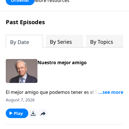
More resources
Ordenar
Past Episodes
By Series
By Topics
By Date
Nuestro mejor amigo
El mejor amigo que podemos tener es el Señor
Jesucristo. En este mensaje, el Dr. Stanley explica que
August 7, 2026
Cristo fue amigo de todo tipo de personas y que
también puede ser nuestro mejor amigo. Descubra
Play
las numerosas maneras en que el Señor Jesucristo
nos demuestra su amistad cada día.