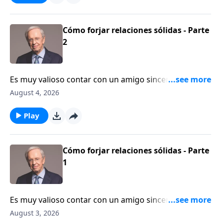
dañadas. Descubra los principios que nos ayudan a
cultivar amistades que honren a Dios.
Cómo forjar relaciones sólidas - Parte
2
Es muy valioso contar con un amigo sincero, leal y
dedicado. En este mensaje, el Dr. Stanley habla sobre
August 4, 2026
la importancia de actuar con cautela a la hora de
entablar amistades con otras personas. Explore
Play
cómo las relaciones adecuadas pueden fortalecer su
crecimiento espiritual y su caminar con Dios.
Cómo forjar relaciones sólidas - Parte
1
Es muy valioso contar con un amigo sincero, leal y
dedicado. En este mensaje, el Dr. Stanley habla sobre
August 3, 2026