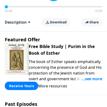
00:00
19:30
Description
Download
Share
Featured Offer
Free Bible Study | Purim in the
Book of Esther
The book of Esther speaks emphatically
concerning the presence of God and His
protection of the Jewish nation from
overt and government led Antisemitism.
We invite you to download this flip-book
More resources
Receive Yours
presentation of the story of Purim, and
don’t forget to click the music icon to
get that messianic flavor while reading!
Past Episodes