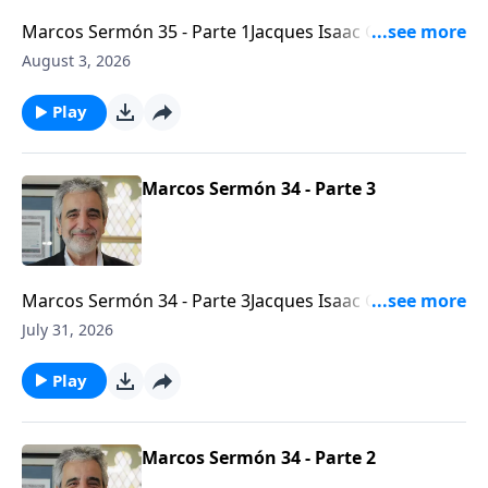
Marcos Sermón 35 - Parte 1Jacques Isaac Gabizon -
Líder mesiánico de la Congregación Beth
August 3, 2026
Arielhttps://bethariel.ca
Play
Marcos Sermón 34 - Parte 3
Marcos Sermón 34 - Parte 3Jacques Isaac Gabizon -
Líder mesiánico de la Congregación Beth
July 31, 2026
Arielhttps://bethariel.ca
Play
Marcos Sermón 34 - Parte 2