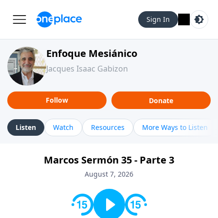
Sign In
Enfoque Mesiánico
Jacques Isaac Gabizon
Follow
Donate
Listen
Watch
Resources
More Ways to Listen
Marcos Sermón 35 - Parte 3
August 7, 2026