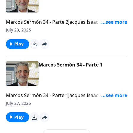
Marcos Sermón 34 - Parte 2Jacques Isaac Gabizon -
Líder mesiánico de la Congregación Beth
July 29, 2026
Arielhttps://bethariel.ca
Play
Marcos Sermón 34 - Parte 1
Marcos Sermón 34 - Parte 1Jacques Isaac Gabizon -
Líder mesiánico de la Congregación Beth
July 27, 2026
Arielhttps://bethariel.ca
Play