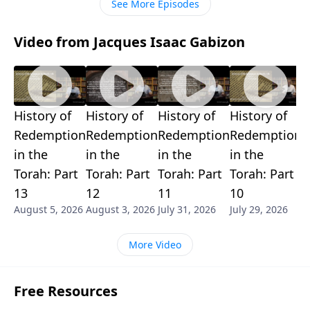
See More Episodes
Video from Jacques Isaac Gabizon
History of
History of
History of
History of
H
Redemption
Redemption
Redemption
Redemption
R
in the
in the
in the
in the
i
Torah: Part
Torah: Part
Torah: Part
Torah: Part
T
13
12
11
10
9
August 5, 2026
August 3, 2026
July 31, 2026
July 29, 2026
J
More Video