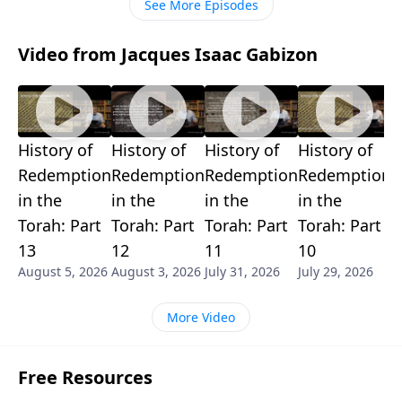
See More Episodes
Video from Jacques Isaac Gabizon
History of
History of
History of
History of
H
Redemption
Redemption
Redemption
Redemption
R
in the
in the
in the
in the
i
Torah: Part
Torah: Part
Torah: Part
Torah: Part
T
13
12
11
10
9
August 5, 2026
August 3, 2026
July 31, 2026
July 29, 2026
J
More Video