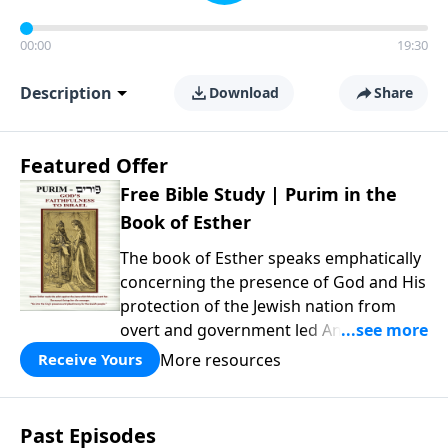
00:00
19:30
Description
Download
Share
Featured Offer
Free Bible Study | Purim in the
Book of Esther
The book of Esther speaks emphatically
concerning the presence of God and His
protection of the Jewish nation from
overt and government led Antisemitism.
We invite you to download this flip-book
More resources
Receive Yours
presentation of the story of Purim, and
don’t forget to click the music icon to
get that messianic flavor while reading!
Past Episodes