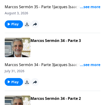
Marcos Sermón 35 - Parte 1Jacques Isaac Gabizon -
Líder mesiánico de la Congregación Beth
August 3, 2026
Arielhttps://bethariel.ca
Play
Marcos Sermón 34 - Parte 3
Marcos Sermón 34 - Parte 3Jacques Isaac Gabizon -
Líder mesiánico de la Congregación Beth
July 31, 2026
Arielhttps://bethariel.ca
Play
Marcos Sermón 34 - Parte 2