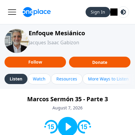
Sign In
Enfoque Mesiánico
Jacques Isaac Gabizon
Follow
Donate
Listen
Watch
Resources
More Ways to Listen
Marcos Sermón 35 - Parte 3
August 7, 2026