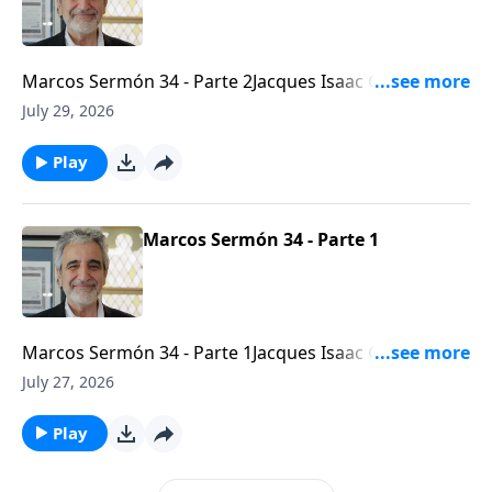
Marcos Sermón 34 - Parte 2Jacques Isaac Gabizon -
Líder mesiánico de la Congregación Beth
July 29, 2026
Arielhttps://bethariel.ca
Play
Marcos Sermón 34 - Parte 1
Marcos Sermón 34 - Parte 1Jacques Isaac Gabizon -
Líder mesiánico de la Congregación Beth
July 27, 2026
Arielhttps://bethariel.ca
Play