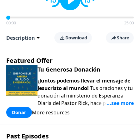
00:00
25:00
Description
Download
Share
Featured Offer
Tu Generosa Donación
¡Juntos podemos llevar el mensaje de
Jesucristo al mundo!
Tus oraciones y tu
donación al ministerio de Esperanza
Diaria del Pastor Rick, hace posible
compartir el amor y la esperanza de
More resources
Donar
Jesús con todos aquellos que están
perdidos y desesperados alrededor del
mundo. ¡Gracias por tu generoso
Past Episodes