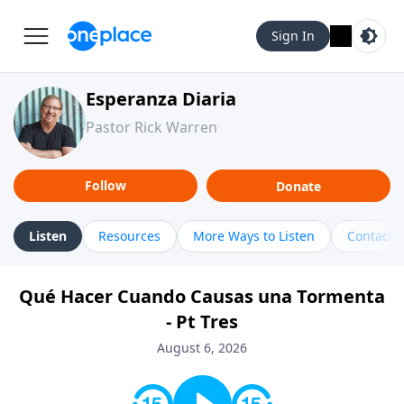
Sign In
Esperanza Diaria
Pastor Rick Warren
Follow
Donate
Listen
Resources
More Ways to Listen
Contact
Qué Hacer Cuando Causas una Tormenta
- Pt Tres
August 6, 2026