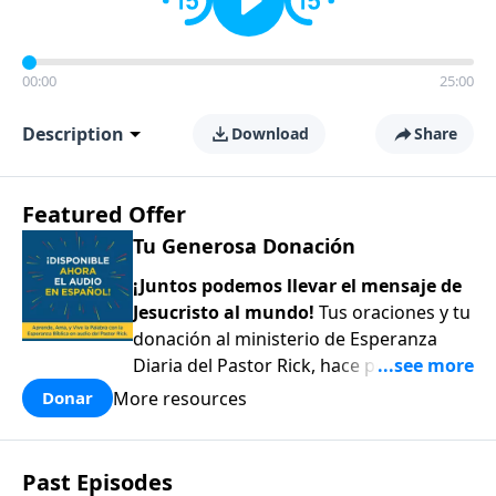
00:00
25:00
Description
Download
Share
Featured Offer
Tu Generosa Donación
¡Juntos podemos llevar el mensaje de
Jesucristo al mundo!
Tus oraciones y tu
donación al ministerio de Esperanza
Diaria del Pastor Rick, hace posible
compartir el amor y la esperanza de
More resources
Donar
Jesús con todos aquellos que están
perdidos y desesperados alrededor del
mundo. ¡Gracias por tu generoso
Past Episodes