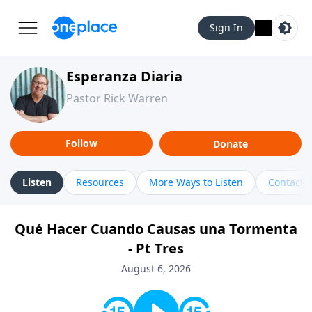
Sign In
Esperanza Diaria
Pastor Rick Warren
Follow
Donate
Listen
Resources
More Ways to Listen
Contact
Qué Hacer Cuando Causas una Tormenta
- Pt Tres
August 6, 2026