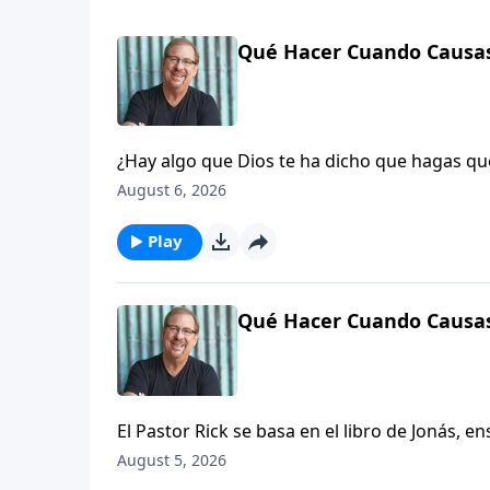
Qué Hacer Cuando Causas
¿Hay algo que Dios te ha dicho que hagas qu
misión creará una tormenta en tu vida.
August 6, 2026
Play
Qué Hacer Cuando Causas
El Pastor Rick se basa en el libro de Jonás, 
Dios, requerirá un paso de fe, y ayudará a 
August 5, 2026
huir del plan de Dios para tu vida.