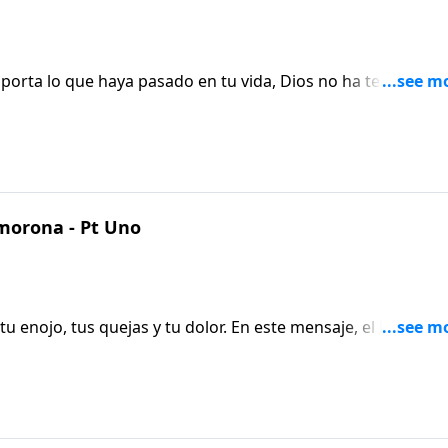
porta lo que haya pasado en tu vida, Dios no ha terminado
 va a dejarte o abandonarte. En este mensaje, el Pastor Ric
de ayuda, no importa qué tan profundo parezca el pozo.
morona - Pt Uno
 enojo, tus quejas y tu dolor. En este mensaje, el Pastor R
ciones con Dios, terminaremos desahogándolas en otra
cayendo a pedazos, el primer paso hacia la recuperación es
 te sientes.