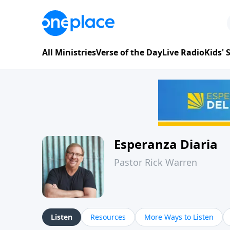
All Ministries
Verse of the Day
Live Radio
Kids'
Esperanza Diaria
Pastor Rick Warren
Listen
Resources
More Ways to Listen