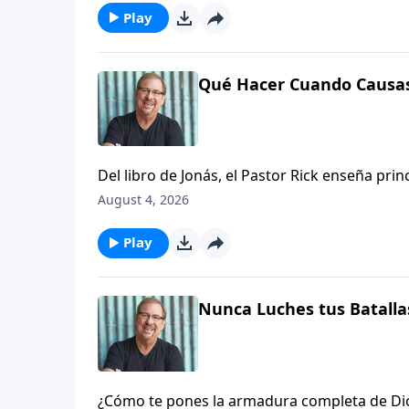
Play
Qué Hacer Cuando Causas
Del libro de Jonás, el Pastor Rick enseña prin
alineará con la Palabra de Dios, requerirá u
August 4, 2026
probablemente te asustará al principio.
Play
Nunca Luches tus Batalla
¿Cómo te pones la armadura completa de Dios?