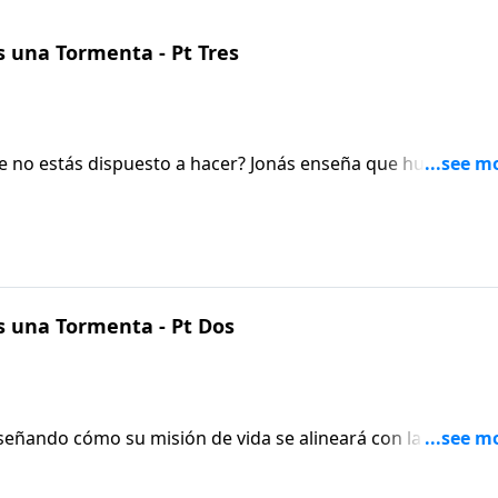
 una Tormenta - Pt Tres
e no estás dispuesto a hacer? Jonás enseña que huir de tu
 una Tormenta - Pt Dos
enseñando cómo su misión de vida se alineará con la Palabra
otros de alguna manera. También examina las consecuencias