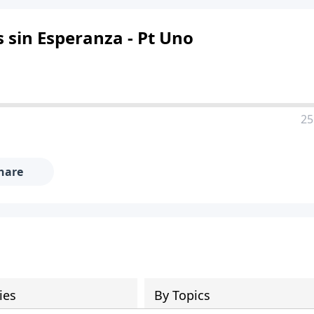
 sin Esperanza - Pt Uno
25
hare
ies
By Topics