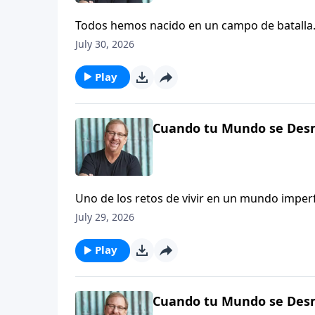
Todos hemos nacido en un campo de batalla. A
Seamos quienes seamos, formamos parte de e
July 30, 2026
solos en esta batalla. Dios está con nosotros,
nuestra lucha no es POR la victoria; nuestra l
Play
Cuando tu Mundo se Desm
Uno de los retos de vivir en un mundo imper
que tu vida no tiene arreglo, te equivocas. S
July 29, 2026
Si crees que es imposible que Dios saque alg
pueda parecer tu vida, no importa lo mal qu
Play
restaurarte.
Cuando tu Mundo se Desm