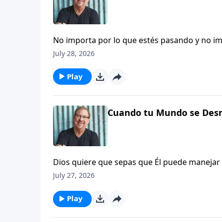
No importa por lo que estés pasando y no im
contigo. No tienes que tener miedo. Él nunca
July 28, 2026
explica que Dios puede escuchar tus gritos 
Play
Cuando tu Mundo se Des
Dios quiere que sepas que Él puede manejar tu
enseña que si no hablamos de nuestras emo
July 27, 2026
parte. Cuando sientes que tu mundo se está 
ser franco y honesto con Dios acerca de cómo
Play