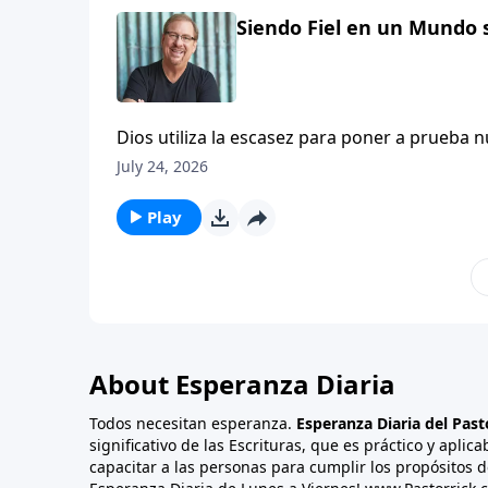
Siendo Fiel en un Mundo si
Dios utiliza la escasez para poner a prueba n
generoso cuando se tiene mucho. Pero las pe
July 24, 2026
mucho. Dios multiplicará lo poco que tengas c
enseña que cuando haces todo lo que Dios te 
Play
en abundancia.
About Esperanza Diaria
Todos necesitan esperanza.
Esperanza Diaria del Past
significativo de las Escrituras, que es práctico y aplica
capacitar a las personas para cumplir los propósitos d