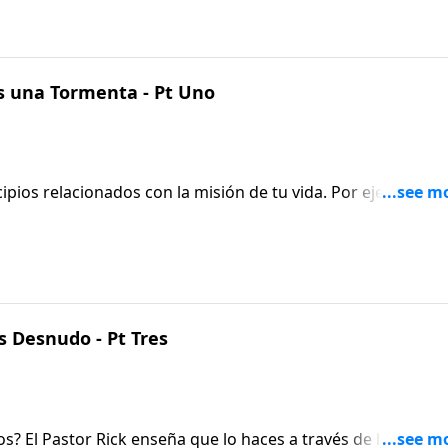
 una Tormenta - Pt Uno
cipios relacionados con la misión de tu vida. Por ejemplo, se
n paso de fe, ayudará a otros de alguna manera, y
s Desnudo - Pt Tres
 El Pastor Rick enseña que lo haces a través de la oración