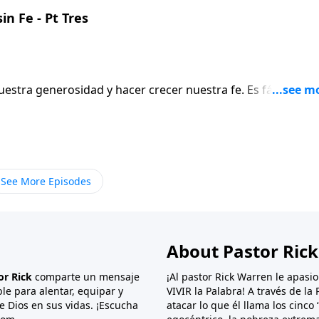
n Fe - Pt Tres
uestra generosidad y hacer crecer nuestra fe. Es fácil ser
rsonas fieles son generosas incluso cuando no tienen
uando se lo confíes. En esta transmisión, el Pastor Rick
dice que hagas, Él hace lo que tú no puedes, y te lo devolv
See More Episodes
About Pastor Ric
or Rick
comparte un mensaje
¡Al pastor Rick Warren le apas
ble para alentar, equipar y
VIVIR la Palabra! A través de l
e Dios en sus vidas. ¡Escucha
atacar lo que él llama los cinco 