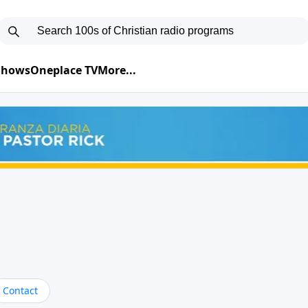
 Shows
Oneplace TV
More...
Contact