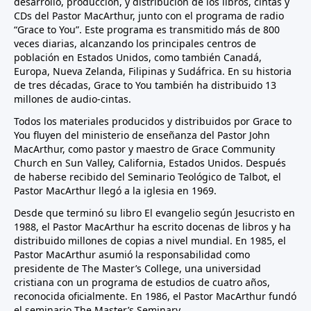
desarrollo, producción, y distribución de los libros, cintas y
CDs del Pastor MacArthur, junto con el programa de radio
“Grace to You”. Este programa es transmitido más de 800
veces diarias, alcanzando los principales centros de
población en Estados Unidos, como también Canadá,
Europa, Nueva Zelanda, Filipinas y Sudáfrica. En su historia
de tres décadas, Grace to You también ha distribuido 13
millones de audio-cintas.
Todos los materiales producidos y distribuidos por Grace to
You fluyen del ministerio de enseñanza del Pastor John
MacArthur, como pastor y maestro de Grace Community
Church en Sun Valley, California, Estados Unidos. Después
de haberse recibido del Seminario Teológico de Talbot, el
Pastor MacArthur llegó a la iglesia en 1969.
Desde que terminó su libro El evangelio según Jesucristo en
1988, el Pastor MacArthur ha escrito docenas de libros y ha
distribuido millones de copias a nivel mundial. En 1985, el
Pastor MacArthur asumió la responsabilidad como
presidente de The Master’s College, una universidad
cristiana con un programa de estudios de cuatro años,
reconocida oficialmente. En 1986, el Pastor MacArthur fundó
el seminario The Master’s Seminary.