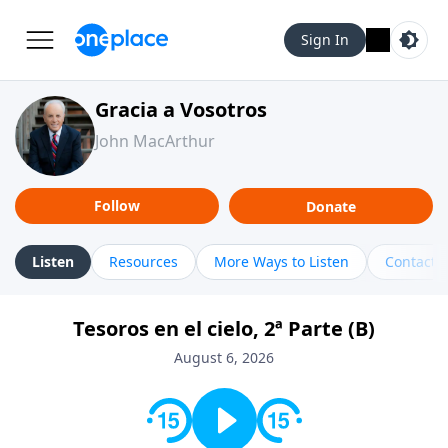
Sign In
Gracia a Vosotros
John MacArthur
Follow
Donate
Listen
Resources
More Ways to Listen
Contact
Tesoros en el cielo, 2ª Parte (B)
August 6, 2026