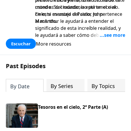
pie en un lado y el otro en otro lado. Si
Si usted es creyente, usted no es de este
usted es del mundo, no pertenece al
mundo. Su ciudadanía está en el cielo.
cielo; si es usted del cielo, no pertenece
En este mensaje el Pastor John
al mundo.
MacArthur le ayudará a entender el
significado de esta increíble realidad, y
le ayudará a saber cómo debe
prepararse para ir al cielo.
More resources
Escuchar
Past Episodes
By Series
By Topics
By Date
Tesoros en el cielo, 2ª Parte (A)