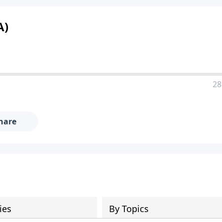
A)
28
hare
ies
By Topics