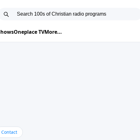
 Shows
Oneplace TV
More...
Contact