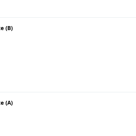
te (B)
te (A)