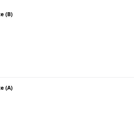
te (B)
te (A)