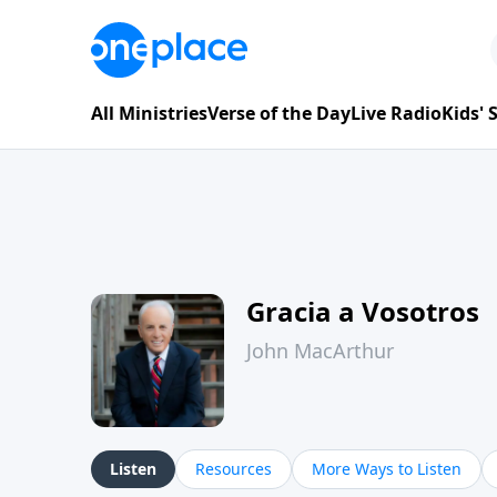
All Ministries
Verse of the Day
Live Radio
Kids'
Gracia a Vosotros
John MacArthur
Listen
Resources
More Ways to Listen