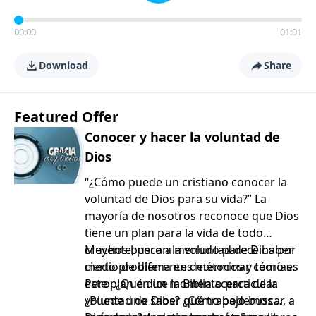
00:00
01:01
Download
Share
Featured Offer
Conocer y hacer la voluntad de
Dios
“¿Cómo puede un cristiano conocer la
voluntad de Dios para su vida?” La
mayoría de nosotros reconoce que Dios
tiene un plan para la vida de todo
creyente, pero a menudo parece haber
Muchos buscan la voluntad de Dios por
cierto problema en determinar cómo es
medio de diferentes métodos y teorías.
este plan en un momento particular.
Pero, ¿Qué dice la Biblia acerca de la
¿Puede uno saber qué trabajo buscar, a
voluntad de Dios? ¿Cómo podemos