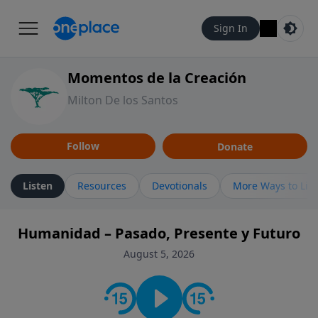
Sign In
Momentos de la Creación
Milton De los Santos
Follow
Donate
Listen
Resources
Devotionals
More Ways to Lis
Humanidad – Pasado, Presente y Futuro
August 5, 2026