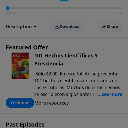
00:00
02:01
Description
Download
Share
Featured Offer
101 Hechos Cient`ificos Y
Presciencia
¡Sólo $2.00! En este folleto se presenta
101 hechos científicos encontrados en
Las Escrituras. Muchos de estos hechos
se escribieron siglos antes de que
fueran descubiertos. El anticipado
More resources
Ordenar
conocimiento científico que sólo se
encuentra en la Biblia, ofrece una pieza
más a la prueba colectiva de que la
Past Episodes