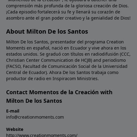
comprensión más profunda de la gloriosa creación de Dios.
evidencia de la evolución. Esto es debido a que todas
¡Cada episodio fortalecerá su fe y llenará su corazón de
las criaturas fueron creadas originalmente en forma
asombro ante el gran poder creativo y la genialidad de Dios!
terminada, de acuerdo a su especie, tal como dice la
Biblia.Oración: ¡Amado Padre, Tu Palabra es verdad!
About Milton De los Santos
Te pido que Tu verdad continúe desafiando a aquellos
Milton De los Santos, presentador del programa Creation
que buscan explicar el mundo sin Ti. Te pido que Tu
Moments en español, nació en Ecuador y vive ahora en los
verdad sea más influyente entre Tu pueblo. En
estados unidos. Se graduó con títulos en radiodifusión (CCC,
Nombre de Cristo Jesús. Amén.Ref: Robinson, Jack.
Christian Center Communication de HCJB) and periodismo
“Ancient leaf DNA copied at UCR lab.” The Press
(FACSO, Facultad de Comunicación Social de la Universidad
Enterprise (Riverside County, CA).
Central de Ecuador). Ahora De los Santos trabaja como
productor de radio en Inspiracom Ministries.
Contact Momentos de la Creación with
Milton De los Santos
E-mail
info@creationmoments.com
Website
http://www.creationmoments.com/