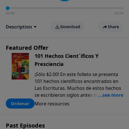
00:00
02:04
Description
Download
Share
Featured Offer
101 Hechos Cient`ificos Y
Presciencia
¡Sólo $2.00! En este folleto se presenta
101 hechos científicos encontrados en
Las Escrituras. Muchos de estos hechos
se escribieron siglos antes de que
fueran descubiertos. El anticipado
More resources
Ordenar
conocimiento científico que sólo se
encuentra en la Biblia, ofrece una pieza
más a la prueba colectiva de que la
Past Episodes