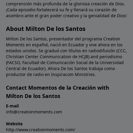
comprensión más profunda de la gloriosa creación de Dios.
palabras de Jesús a Nicodemo, si la Biblia nos habla
¡Cada episodio fortalecerá su fe y llenará su corazón de
de cosas terrenales y no las creemos, ¿cómo
asombro ante el gran poder creativo y la genialidad de Dios!
podremos creer en la Biblia cuando nos habla de las
cosas celestiales?Oración: Señor, creemos; ayuda
About Milton De los Santos
nuestra incredulidad. Llénanos de un nuevo aprecio
Milton De los Santos, presentador del programa Creation
por Tu Palabra para que podamos ser instruidos por
Moments en español, nació en Ecuador y vive ahora en los
Ti en toda verdad. En Nombre de Cristo Jesús.
estados unidos. Se graduó con títulos en radiodifusión (CCC,
Amén.Imagen: Isaac Newton's experiment on light.
Christian Center Communication de HCJB) and periodismo
(FACSO, Facultad de Comunicación Social de la Universidad
Central de Ecuador). Ahora De los Santos trabaja como
productor de radio en Inspiracom Ministries.
Contact Momentos de la Creación with
Milton De los Santos
E-mail
info@creationmoments.com
Website
http://www.creationmoments.com/