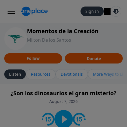
Sign In
Momentos de la Creación
Milton De los Santos
Follow
Donate
Listen
Resources
Devotionals
More Ways to Lis
¿Son los dinosaurios el gran misterio?
August 7, 2026