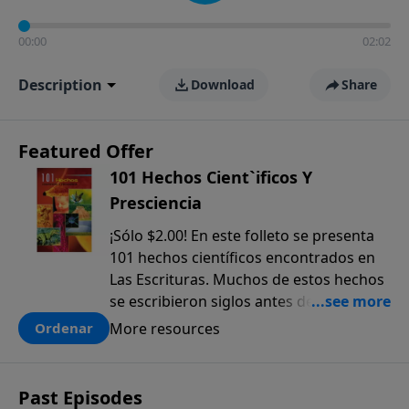
00:00
02:02
Description
Download
Share
Featured Offer
101 Hechos Cient`ificos Y
Presciencia
¡Sólo $2.00! En este folleto se presenta
101 hechos científicos encontrados en
Las Escrituras. Muchos de estos hechos
se escribieron siglos antes de que
fueran descubiertos. El anticipado
More resources
Ordenar
conocimiento científico que sólo se
encuentra en la Biblia, ofrece una pieza
más a la prueba colectiva de que la
Past Episodes