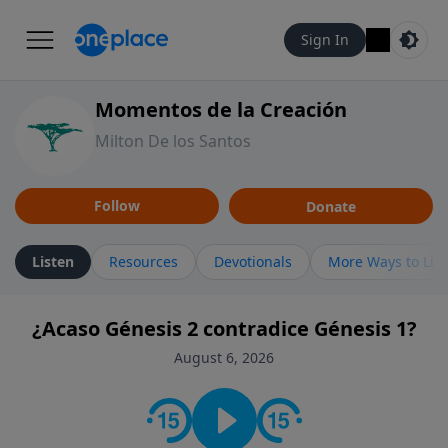
Sign In
Momentos de la Creación
Milton De los Santos
Follow
Donate
Listen
Resources
Devotionals
More Ways to Lis
¿Acaso Génesis 2 contradice Génesis 1?
August 6, 2026