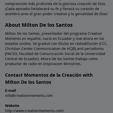
comprensión más profunda de la gloriosa creación de Dios.
para usted en las palabras de la Biblia. ¡Déle un
¡Cada episodio fortalecerá su fe y llenará su corazón de
vistazo hoy a las Escrituras para ver qué dicen en
asombro ante el gran poder creativo y la genialidad de Dios!
cuanto a Su Hijo, quien le amó tanto que inclusive dio
Su propia vida por usted!Oración: Confieso, amado
About Milton De los Santos
Señor, que no puedo entender cómo Tú puedes
Milton De los Santos, presentador del programa Creation
seguir la pista de todos los detalles de la creación
Moments en español, nació en Ecuador y vive ahora en los
como lo dice Tu Palabra. Pero Tú eres Dios y yo solo
estados unidos. Se graduó con títulos en radiodifusión (CCC,
soy un humano. No permitas que mi debilidad limite
Christian Center Communication de HCJB) and periodismo
o debilite mi fe en Tu involucramiento diario en mi
(FACSO, Facultad de Comunicación Social de la Universidad
vida. En el nombre de Cristo Jesús. Amén.
Central de Ecuador). Ahora De los Santos trabaja como
productor de radio en Inspiracom Ministries.
Contact Momentos de la Creación with
Milton De los Santos
E-mail
info@creationmoments.com
Website
http://www.creationmoments.com/