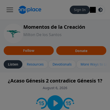
Sign In
Momentos de la Creación
Milton De los Santos
Follow
Donate
Listen
Resources
Devotionals
More Ways to Lis
¿Acaso Génesis 2 contradice Génesis 1?
August 6, 2026