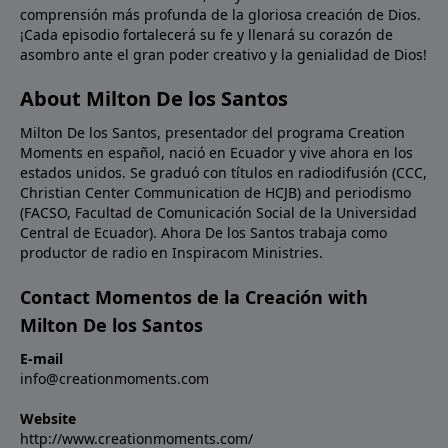
comprensión más profunda de la gloriosa creación de Dios.
para usted en las palabras de la Biblia. ¡Déle un
¡Cada episodio fortalecerá su fe y llenará su corazón de
vistazo hoy a las Escrituras para ver qué dicen en
asombro ante el gran poder creativo y la genialidad de Dios!
cuanto a Su Hijo, quien le amó tanto que inclusive dio
Su propia vida por usted!Oración: Confieso, amado
About Milton De los Santos
Señor, que no puedo entender cómo Tú puedes
Milton De los Santos, presentador del programa Creation
seguir la pista de todos los detalles de la creación
Moments en español, nació en Ecuador y vive ahora en los
como lo dice Tu Palabra. Pero Tú eres Dios y yo solo
estados unidos. Se graduó con títulos en radiodifusión (CCC,
soy un humano. No permitas que mi debilidad limite
Christian Center Communication de HCJB) and periodismo
o debilite mi fe en Tu involucramiento diario en mi
(FACSO, Facultad de Comunicación Social de la Universidad
vida. En el nombre de Cristo Jesús. Amén.
Central de Ecuador). Ahora De los Santos trabaja como
productor de radio en Inspiracom Ministries.
Contact Momentos de la Creación with
Milton De los Santos
E-mail
info@creationmoments.com
Website
http://www.creationmoments.com/