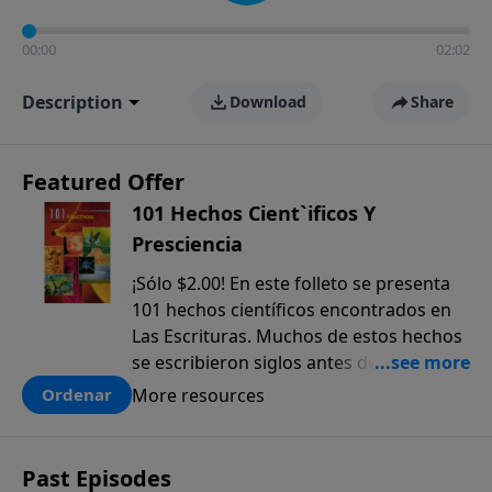
00:00
02:02
Description
Download
Share
Featured Offer
101 Hechos Cient`ificos Y
Presciencia
¡Sólo $2.00! En este folleto se presenta
101 hechos científicos encontrados en
Las Escrituras. Muchos de estos hechos
se escribieron siglos antes de que
fueran descubiertos. El anticipado
More resources
Ordenar
conocimiento científico que sólo se
encuentra en la Biblia, ofrece una pieza
más a la prueba colectiva de que la
Past Episodes