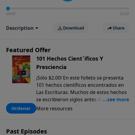
00:00
02:02
Description
Download
Share
Featured Offer
101 Hechos Cient`ificos Y
Presciencia
¡Sólo $2.00! En este folleto se presenta
101 hechos científicos encontrados en
Las Escrituras. Muchos de estos hechos
se escribieron siglos antes de que
fueran descubiertos. El anticipado
More resources
Ordenar
conocimiento científico que sólo se
encuentra en la Biblia, ofrece una pieza
más a la prueba colectiva de que la
Past Episodes