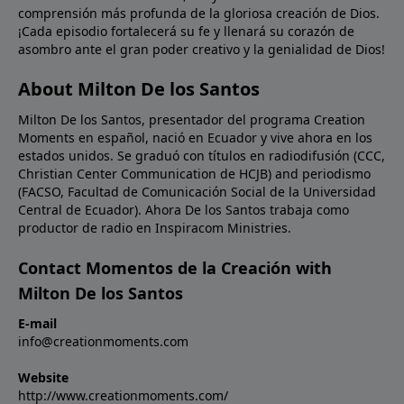
comprensión más profunda de la gloriosa creación de Dios.
para usted en las palabras de la Biblia. ¡Déle un
¡Cada episodio fortalecerá su fe y llenará su corazón de
vistazo hoy a las Escrituras para ver qué dicen en
asombro ante el gran poder creativo y la genialidad de Dios!
cuanto a Su Hijo, quien le amó tanto que inclusive dio
Su propia vida por usted!Oración: Confieso, amado
About Milton De los Santos
Señor, que no puedo entender cómo Tú puedes
Milton De los Santos, presentador del programa Creation
seguir la pista de todos los detalles de la creación
Moments en español, nació en Ecuador y vive ahora en los
como lo dice Tu Palabra. Pero Tú eres Dios y yo solo
estados unidos. Se graduó con títulos en radiodifusión (CCC,
soy un humano. No permitas que mi debilidad limite
Christian Center Communication de HCJB) and periodismo
o debilite mi fe en Tu involucramiento diario en mi
(FACSO, Facultad de Comunicación Social de la Universidad
vida. En el nombre de Cristo Jesús. Amén.
Central de Ecuador). Ahora De los Santos trabaja como
productor de radio en Inspiracom Ministries.
Contact Momentos de la Creación with
Milton De los Santos
E-mail
info@creationmoments.com
Website
http://www.creationmoments.com/