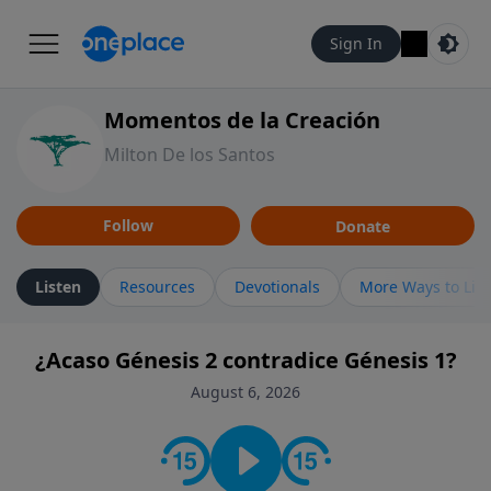
Sign In
Momentos de la Creación
Milton De los Santos
Follow
Donate
Listen
Resources
Devotionals
More Ways to Lis
¿Acaso Génesis 2 contradice Génesis 1?
August 6, 2026