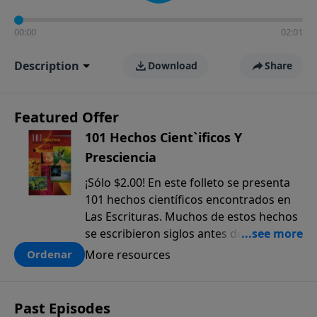
00:00
02:01
Description
Download
Share
Featured Offer
101 Hechos Cient`ificos Y
Presciencia
¡Sólo $2.00! En este folleto se presenta
101 hechos científicos encontrados en
Las Escrituras. Muchos de estos hechos
se escribieron siglos antes de que
fueran descubiertos. El anticipado
More resources
Ordenar
conocimiento científico que sólo se
encuentra en la Biblia, ofrece una pieza
más a la prueba colectiva de que la
Past Episodes