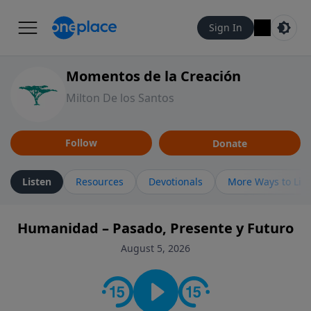
Sign In
Momentos de la Creación
Milton De los Santos
Follow
Donate
Listen
Resources
Devotionals
More Ways to Lis
Humanidad – Pasado, Presente y Futuro
August 5, 2026