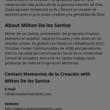
comprensión más profunda de la gloriosa creación de Dios.
evidencia de la evolución. Esto es debido a que todas
¡Cada episodio fortalecerá su fe y llenará su corazón de
las criaturas fueron creadas originalmente en forma
asombro ante el gran poder creativo y la genialidad de Dios!
terminada, de acuerdo a su especie, tal como dice la
Biblia.Oración: ¡Amado Padre, Tu Palabra es verdad!
About Milton De los Santos
Te pido que Tu verdad continúe desafiando a aquellos
Milton De los Santos, presentador del programa Creation
que buscan explicar el mundo sin Ti. Te pido que Tu
Moments en español, nació en Ecuador y vive ahora en los
verdad sea más influyente entre Tu pueblo. En
estados unidos. Se graduó con títulos en radiodifusión (CCC,
Nombre de Cristo Jesús. Amén.Ref: Robinson, Jack.
Christian Center Communication de HCJB) and periodismo
“Ancient leaf DNA copied at UCR lab.” The Press
(FACSO, Facultad de Comunicación Social de la Universidad
Enterprise (Riverside County, CA).
Central de Ecuador). Ahora De los Santos trabaja como
productor de radio en Inspiracom Ministries.
Contact Momentos de la Creación with
Milton De los Santos
E-mail
info@creationmoments.com
Website
http://www.creationmoments.com/