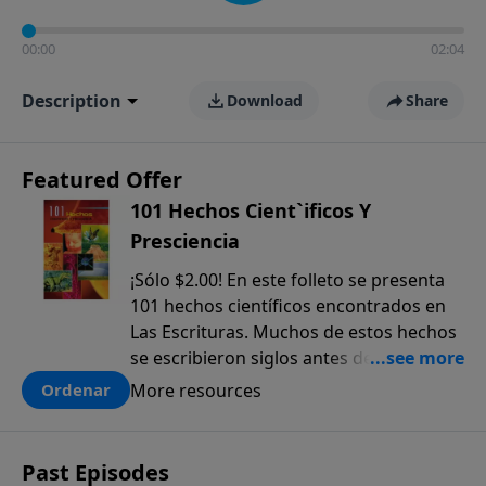
00:00
02:04
Description
Download
Share
Featured Offer
101 Hechos Cient`ificos Y
Presciencia
¡Sólo $2.00! En este folleto se presenta
101 hechos científicos encontrados en
Las Escrituras. Muchos de estos hechos
se escribieron siglos antes de que
fueran descubiertos. El anticipado
More resources
Ordenar
conocimiento científico que sólo se
encuentra en la Biblia, ofrece una pieza
más a la prueba colectiva de que la
Past Episodes