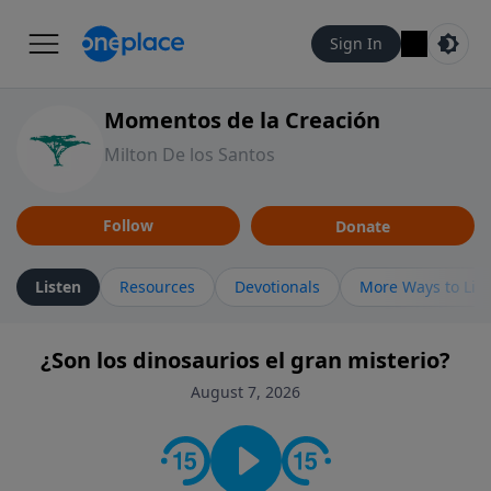
Sign In
Momentos de la Creación
Milton De los Santos
Follow
Donate
Listen
Resources
Devotionals
More Ways to Lis
¿Son los dinosaurios el gran misterio?
August 7, 2026