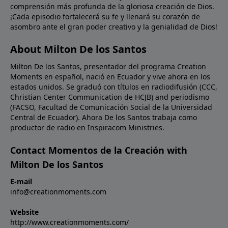
comprensión más profunda de la gloriosa creación de Dios.
palabras de Jesús a Nicodemo, si la Biblia nos habla
¡Cada episodio fortalecerá su fe y llenará su corazón de
de cosas terrenales y no las creemos, ¿cómo
asombro ante el gran poder creativo y la genialidad de Dios!
podremos creer en la Biblia cuando nos habla de las
cosas celestiales?Oración: Señor, creemos; ayuda
About Milton De los Santos
nuestra incredulidad. Llénanos de un nuevo aprecio
Milton De los Santos, presentador del programa Creation
por Tu Palabra para que podamos ser instruidos por
Moments en español, nació en Ecuador y vive ahora en los
Ti en toda verdad. En Nombre de Cristo Jesús.
estados unidos. Se graduó con títulos en radiodifusión (CCC,
Amén.Imagen: Isaac Newton's experiment on light.
Christian Center Communication de HCJB) and periodismo
(FACSO, Facultad de Comunicación Social de la Universidad
Central de Ecuador). Ahora De los Santos trabaja como
productor de radio en Inspiracom Ministries.
Contact Momentos de la Creación with
Milton De los Santos
E-mail
info@creationmoments.com
Website
http://www.creationmoments.com/