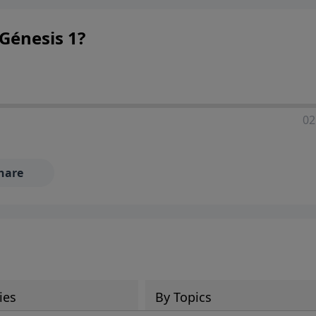
Génesis 1?
02
hare
ies
By Topics