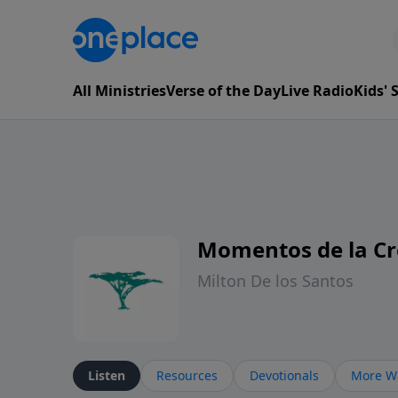
All Ministries
Verse of the Day
Live Radio
Kids'
Momentos de la Cr
Milton De los Santos
Listen
Resources
Devotionals
More Wa