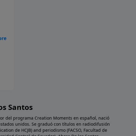
es
tó
s
que
fue
e!
ás
de
de
e
en:
n
os Santos
da
s
dor del programa Creation Moments en español, nació
estados unidos. Se graduó con títulos en radiodifusión
cation de HCJB) and periodismo (FACSO, Facultad de
 y