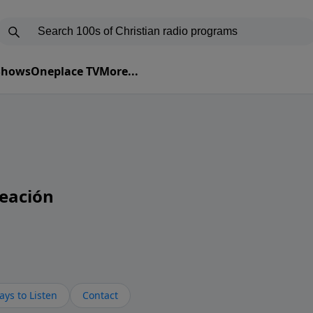
 Shows
Oneplace TV
More...
eación
ys to Listen
Contact