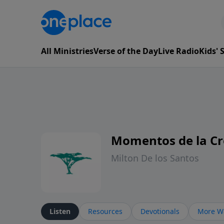
All Ministries
Verse of the Day
Live Radio
Kids'
Momentos de la Cr
Milton De los Santos
Listen
Resources
Devotionals
More Wa