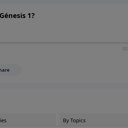
Génesis 1?
02
hare
ies
By Topics