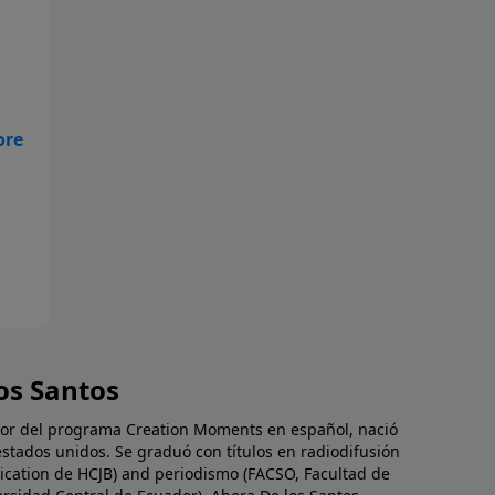
es
tó
s
que
fue
e!
ás
de
de
e
en:
n
os Santos
da
s
dor del programa Creation Moments en español, nació
estados unidos. Se graduó con títulos en radiodifusión
cation de HCJB) and periodismo (FACSO, Facultad de
 y