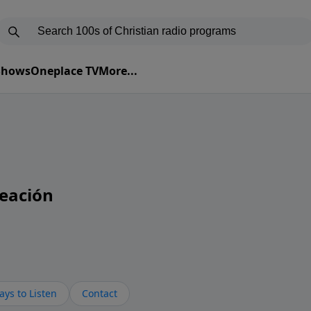
 Shows
Oneplace TV
More...
eación
ys to Listen
Contact