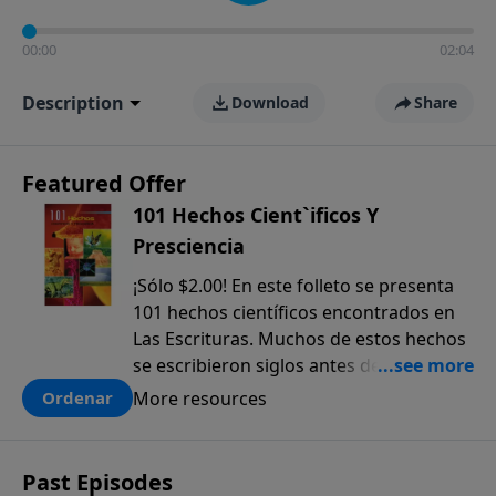
00:00
02:04
Description
Download
Share
Featured Offer
101 Hechos Cient`ificos Y
Presciencia
¡Sólo $2.00! En este folleto se presenta
101 hechos científicos encontrados en
Las Escrituras. Muchos de estos hechos
se escribieron siglos antes de que
fueran descubiertos. El anticipado
More resources
Ordenar
conocimiento científico que sólo se
encuentra en la Biblia, ofrece una pieza
más a la prueba colectiva de que la
Past Episodes