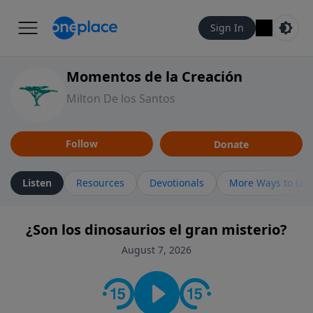
Sign In
Momentos de la Creación
Milton De los Santos
Follow
Donate
Listen
Resources
Devotionals
More Ways to Lis
¿Son los dinosaurios el gran misterio?
August 7, 2026