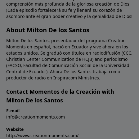
comprensión más profunda de la gloriosa creación de Dios.
palabras de Jesús a Nicodemo, si la Biblia nos habla
¡Cada episodio fortalecerá su fe y llenará su corazón de
de cosas terrenales y no las creemos, ¿cómo
asombro ante el gran poder creativo y la genialidad de Dios!
podremos creer en la Biblia cuando nos habla de las
cosas celestiales?Oración: Señor, creemos; ayuda
About Milton De los Santos
nuestra incredulidad. Llénanos de un nuevo aprecio
Milton De los Santos, presentador del programa Creation
por Tu Palabra para que podamos ser instruidos por
Moments en español, nació en Ecuador y vive ahora en los
Ti en toda verdad. En Nombre de Cristo Jesús.
estados unidos. Se graduó con títulos en radiodifusión (CCC,
Amén.Imagen: Isaac Newton's experiment on light.
Christian Center Communication de HCJB) and periodismo
(FACSO, Facultad de Comunicación Social de la Universidad
Central de Ecuador). Ahora De los Santos trabaja como
productor de radio en Inspiracom Ministries.
Contact Momentos de la Creación with
Milton De los Santos
E-mail
info@creationmoments.com
Website
http://www.creationmoments.com/