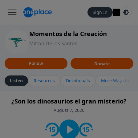
Sign In
Momentos de la Creación
Milton De los Santos
Follow
Donate
Listen
Resources
Devotionals
More Ways to Lis
¿Son los dinosaurios el gran misterio?
August 7, 2026