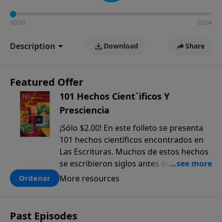
00:00
02:04
Description
Download
Share
Featured Offer
101 Hechos Cient`ificos Y
Presciencia
¡Sólo $2.00! En este folleto se presenta
101 hechos científicos encontrados en
Las Escrituras. Muchos de estos hechos
se escribieron siglos antes de que
fueran descubiertos. El anticipado
More resources
Ordenar
conocimiento científico que sólo se
encuentra en la Biblia, ofrece una pieza
más a la prueba colectiva de que la
Past Episodes