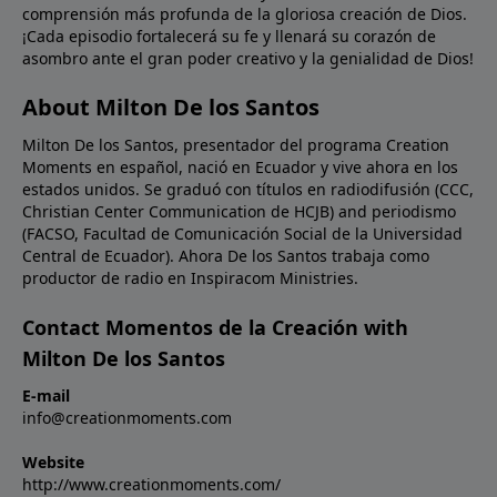
comprensión más profunda de la gloriosa creación de Dios.
palabras de Jesús a Nicodemo, si la Biblia nos habla
¡Cada episodio fortalecerá su fe y llenará su corazón de
de cosas terrenales y no las creemos, ¿cómo
asombro ante el gran poder creativo y la genialidad de Dios!
podremos creer en la Biblia cuando nos habla de las
cosas celestiales?Oración: Señor, creemos; ayuda
About Milton De los Santos
nuestra incredulidad. Llénanos de un nuevo aprecio
Milton De los Santos, presentador del programa Creation
por Tu Palabra para que podamos ser instruidos por
Moments en español, nació en Ecuador y vive ahora en los
Ti en toda verdad. En Nombre de Cristo Jesús.
estados unidos. Se graduó con títulos en radiodifusión (CCC,
Amén.Imagen: Isaac Newton's experiment on light.
Christian Center Communication de HCJB) and periodismo
(FACSO, Facultad de Comunicación Social de la Universidad
Central de Ecuador). Ahora De los Santos trabaja como
productor de radio en Inspiracom Ministries.
Contact Momentos de la Creación with
Milton De los Santos
E-mail
info@creationmoments.com
Website
http://www.creationmoments.com/