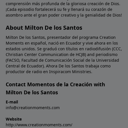
comprensión más profunda de la gloriosa creación de Dios.
palabras de Jesús a Nicodemo, si la Biblia nos habla
¡Cada episodio fortalecerá su fe y llenará su corazón de
de cosas terrenales y no las creemos, ¿cómo
asombro ante el gran poder creativo y la genialidad de Dios!
podremos creer en la Biblia cuando nos habla de las
cosas celestiales?Oración: Señor, creemos; ayuda
About Milton De los Santos
nuestra incredulidad. Llénanos de un nuevo aprecio
Milton De los Santos, presentador del programa Creation
por Tu Palabra para que podamos ser instruidos por
Moments en español, nació en Ecuador y vive ahora en los
Ti en toda verdad. En Nombre de Cristo Jesús.
estados unidos. Se graduó con títulos en radiodifusión (CCC,
Amén.Imagen: Isaac Newton's experiment on light.
Christian Center Communication de HCJB) and periodismo
(FACSO, Facultad de Comunicación Social de la Universidad
Central de Ecuador). Ahora De los Santos trabaja como
productor de radio en Inspiracom Ministries.
Contact Momentos de la Creación with
Milton De los Santos
E-mail
info@creationmoments.com
Website
http://www.creationmoments.com/