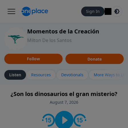
Sign In
Momentos de la Creación
Milton De los Santos
Follow
Donate
Listen
Resources
Devotionals
More Ways to Lis
¿Son los dinosaurios el gran misterio?
August 7, 2026