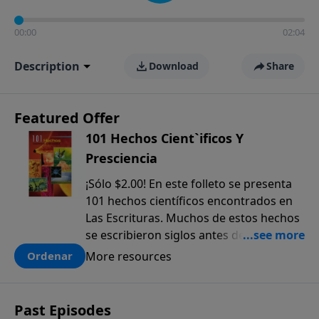
00:00
02:04
Description
Download
Share
Featured Offer
101 Hechos Cient`ificos Y
Presciencia
¡Sólo $2.00! En este folleto se presenta
101 hechos científicos encontrados en
Las Escrituras. Muchos de estos hechos
se escribieron siglos antes de que
fueran descubiertos. El anticipado
More resources
Ordenar
conocimiento científico que sólo se
encuentra en la Biblia, ofrece una pieza
más a la prueba colectiva de que la
Past Episodes