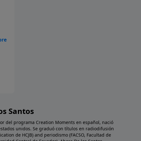
do
a
 de
a
e
ra
upo
 el
es
tó
s
que
os Santos
fue
e!
dor del programa Creation Moments en español, nació
estados unidos. Se graduó con títulos en radiodifusión
cation de HCJB) and periodismo (FACSO, Facultad de