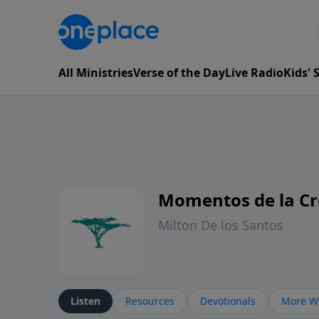
All Ministries
Verse of the Day
Live Radio
Kids'
Momentos de la Cr
Milton De los Santos
Listen
Resources
Devotionals
More Wa