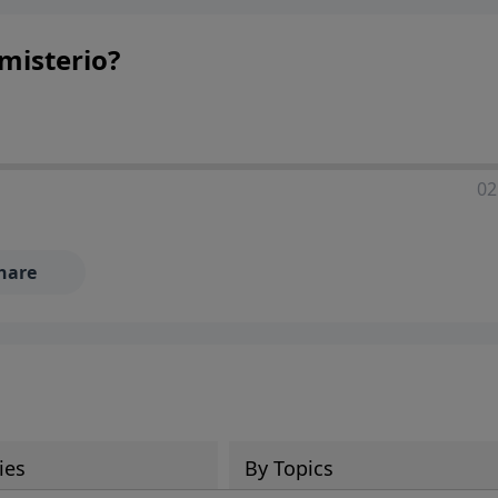
 misterio?
02
hare
ies
By Topics