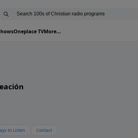
 Shows
Oneplace TV
More...
eación
ys to Listen
Contact