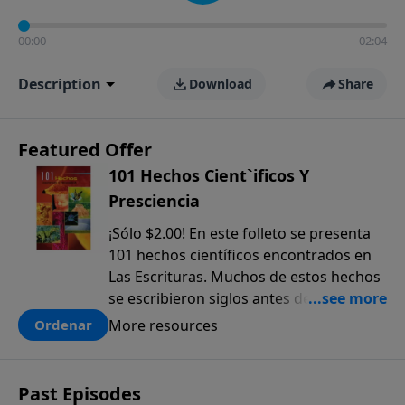
00:00
02:04
Description
Download
Share
Featured Offer
101 Hechos Cient`ificos Y
Presciencia
¡Sólo $2.00! En este folleto se presenta
101 hechos científicos encontrados en
Las Escrituras. Muchos de estos hechos
se escribieron siglos antes de que
fueran descubiertos. El anticipado
More resources
Ordenar
conocimiento científico que sólo se
encuentra en la Biblia, ofrece una pieza
más a la prueba colectiva de que la
Past Episodes