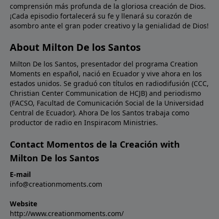
comprensión más profunda de la gloriosa creación de Dios.
palabras de Jesús a Nicodemo, si la Biblia nos habla
¡Cada episodio fortalecerá su fe y llenará su corazón de
de cosas terrenales y no las creemos, ¿cómo
asombro ante el gran poder creativo y la genialidad de Dios!
podremos creer en la Biblia cuando nos habla de las
cosas celestiales?Oración: Señor, creemos; ayuda
About Milton De los Santos
nuestra incredulidad. Llénanos de un nuevo aprecio
Milton De los Santos, presentador del programa Creation
por Tu Palabra para que podamos ser instruidos por
Moments en español, nació en Ecuador y vive ahora en los
Ti en toda verdad. En Nombre de Cristo Jesús.
estados unidos. Se graduó con títulos en radiodifusión (CCC,
Amén.Imagen: Isaac Newton's experiment on light.
Christian Center Communication de HCJB) and periodismo
(FACSO, Facultad de Comunicación Social de la Universidad
Central de Ecuador). Ahora De los Santos trabaja como
productor de radio en Inspiracom Ministries.
Contact Momentos de la Creación with
Milton De los Santos
E-mail
info@creationmoments.com
Website
http://www.creationmoments.com/