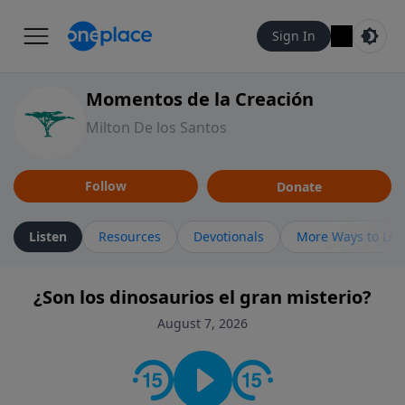
Sign In
Momentos de la Creación
Milton De los Santos
Follow
Donate
Listen
Resources
Devotionals
More Ways to Lis
¿Son los dinosaurios el gran misterio?
August 7, 2026