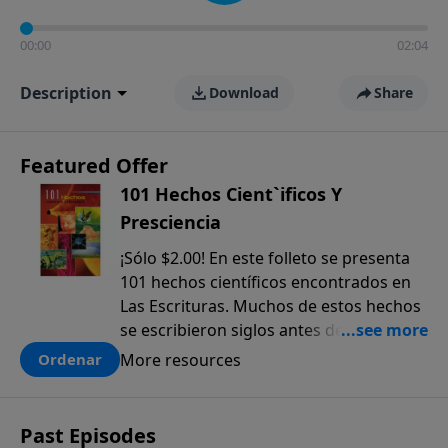
00:00
02:04
Description
Download
Share
Featured Offer
101 Hechos Cient`ificos Y
Presciencia
¡Sólo $2.00! En este folleto se presenta
101 hechos científicos encontrados en
Las Escrituras. Muchos de estos hechos
se escribieron siglos antes de que
fueran descubiertos. El anticipado
More resources
Ordenar
conocimiento científico que sólo se
encuentra en la Biblia, ofrece una pieza
más a la prueba colectiva de que la
Past Episodes