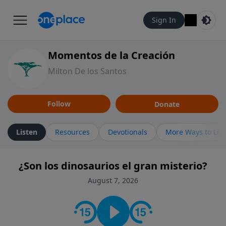
Sign In
Momentos de la Creación
Milton De los Santos
Follow
Donate
Listen
Resources
Devotionals
More Ways to Lis
¿Son los dinosaurios el gran misterio?
August 7, 2026