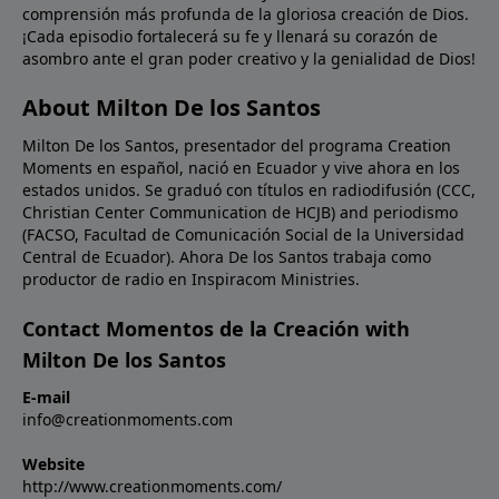
comprensión más profunda de la gloriosa creación de Dios.
palabras de Jesús a Nicodemo, si la Biblia nos habla
¡Cada episodio fortalecerá su fe y llenará su corazón de
de cosas terrenales y no las creemos, ¿cómo
asombro ante el gran poder creativo y la genialidad de Dios!
podremos creer en la Biblia cuando nos habla de las
cosas celestiales?Oración: Señor, creemos; ayuda
About Milton De los Santos
nuestra incredulidad. Llénanos de un nuevo aprecio
Milton De los Santos, presentador del programa Creation
por Tu Palabra para que podamos ser instruidos por
Moments en español, nació en Ecuador y vive ahora en los
Ti en toda verdad. En Nombre de Cristo Jesús.
estados unidos. Se graduó con títulos en radiodifusión (CCC,
Amén.Imagen: Isaac Newton's experiment on light.
Christian Center Communication de HCJB) and periodismo
(FACSO, Facultad de Comunicación Social de la Universidad
Central de Ecuador). Ahora De los Santos trabaja como
productor de radio en Inspiracom Ministries.
Contact Momentos de la Creación with
Milton De los Santos
E-mail
info@creationmoments.com
Website
http://www.creationmoments.com/