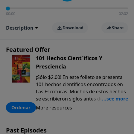
00:00
02:02
Description
Download
Share
Featured Offer
101 Hechos Cient`ificos Y
Presciencia
¡Sólo $2.00! En este folleto se presenta
101 hechos científicos encontrados en
Las Escrituras. Muchos de estos hechos
se escribieron siglos antes de que
fueran descubiertos. El anticipado
More resources
Ordenar
conocimiento científico que sólo se
encuentra en la Biblia, ofrece una pieza
más a la prueba colectiva de que la
Past Episodes