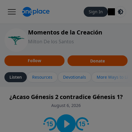
Sign In
Momentos de la Creación
Milton De los Santos
Follow
Donate
Listen
Resources
Devotionals
More Ways to Lis
¿Acaso Génesis 2 contradice Génesis 1?
August 6, 2026