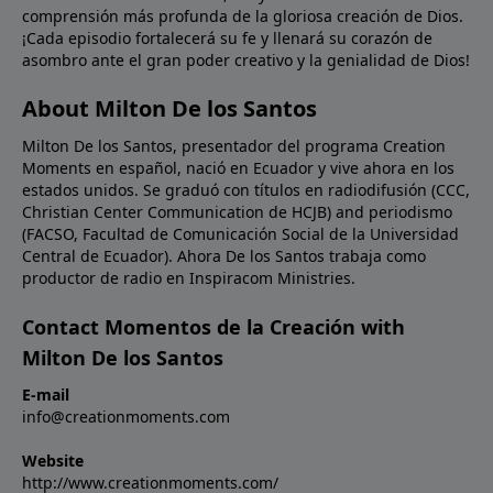
comprensión más profunda de la gloriosa creación de Dios.
para usted en las palabras de la Biblia. ¡Déle un
¡Cada episodio fortalecerá su fe y llenará su corazón de
vistazo hoy a las Escrituras para ver qué dicen en
asombro ante el gran poder creativo y la genialidad de Dios!
cuanto a Su Hijo, quien le amó tanto que inclusive dio
Su propia vida por usted!Oración: Confieso, amado
About Milton De los Santos
Señor, que no puedo entender cómo Tú puedes
Milton De los Santos, presentador del programa Creation
seguir la pista de todos los detalles de la creación
Moments en español, nació en Ecuador y vive ahora en los
como lo dice Tu Palabra. Pero Tú eres Dios y yo solo
estados unidos. Se graduó con títulos en radiodifusión (CCC,
soy un humano. No permitas que mi debilidad limite
Christian Center Communication de HCJB) and periodismo
o debilite mi fe en Tu involucramiento diario en mi
(FACSO, Facultad de Comunicación Social de la Universidad
vida. En el nombre de Cristo Jesús. Amén.
Central de Ecuador). Ahora De los Santos trabaja como
productor de radio en Inspiracom Ministries.
Contact Momentos de la Creación with
Milton De los Santos
E-mail
info@creationmoments.com
Website
http://www.creationmoments.com/