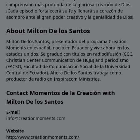
comprensión más profunda de la gloriosa creación de Dios.
para usted en las palabras de la Biblia. ¡Déle un
¡Cada episodio fortalecerá su fe y llenará su corazón de
vistazo hoy a las Escrituras para ver qué dicen en
asombro ante el gran poder creativo y la genialidad de Dios!
cuanto a Su Hijo, quien le amó tanto que inclusive dio
Su propia vida por usted!Oración: Confieso, amado
About Milton De los Santos
Señor, que no puedo entender cómo Tú puedes
Milton De los Santos, presentador del programa Creation
seguir la pista de todos los detalles de la creación
Moments en español, nació en Ecuador y vive ahora en los
como lo dice Tu Palabra. Pero Tú eres Dios y yo solo
estados unidos. Se graduó con títulos en radiodifusión (CCC,
soy un humano. No permitas que mi debilidad limite
Christian Center Communication de HCJB) and periodismo
o debilite mi fe en Tu involucramiento diario en mi
(FACSO, Facultad de Comunicación Social de la Universidad
vida. En el nombre de Cristo Jesús. Amén.
Central de Ecuador). Ahora De los Santos trabaja como
productor de radio en Inspiracom Ministries.
Contact Momentos de la Creación with
Milton De los Santos
E-mail
info@creationmoments.com
Website
http://www.creationmoments.com/