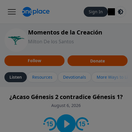
Sign In
Momentos de la Creación
Milton De los Santos
Follow
Donate
Listen
Resources
Devotionals
More Ways to Lis
¿Acaso Génesis 2 contradice Génesis 1?
August 6, 2026