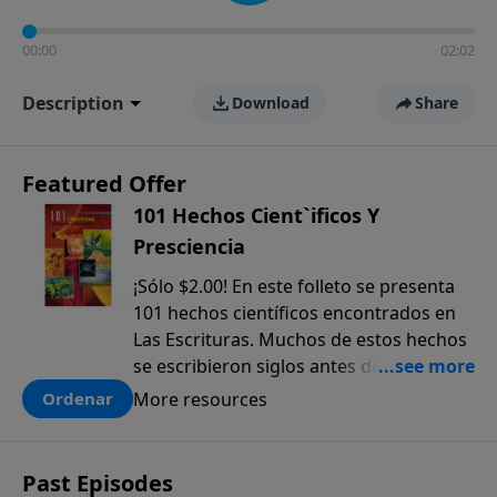
00:00
02:02
Description
Download
Share
Featured Offer
101 Hechos Cient`ificos Y
Presciencia
¡Sólo $2.00! En este folleto se presenta
101 hechos científicos encontrados en
Las Escrituras. Muchos de estos hechos
se escribieron siglos antes de que
fueran descubiertos. El anticipado
More resources
Ordenar
conocimiento científico que sólo se
encuentra en la Biblia, ofrece una pieza
más a la prueba colectiva de que la
Past Episodes