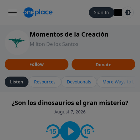
Sign In
Momentos de la Creación
Milton De los Santos
Follow
Donate
Listen
Resources
Devotionals
More Ways to Lis
¿Son los dinosaurios el gran misterio?
August 7, 2026