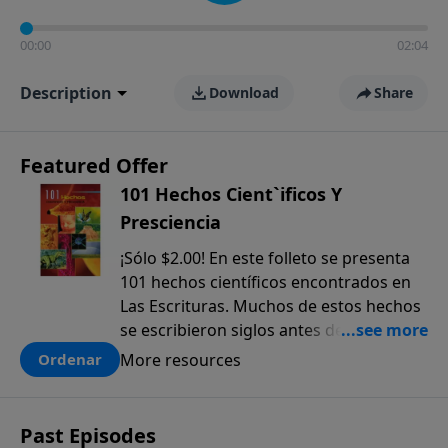
00:00
02:04
Description
Download
Share
Featured Offer
101 Hechos Cient`ificos Y
Presciencia
¡Sólo $2.00! En este folleto se presenta
101 hechos científicos encontrados en
Las Escrituras. Muchos de estos hechos
se escribieron siglos antes de que
fueran descubiertos. El anticipado
More resources
Ordenar
conocimiento científico que sólo se
encuentra en la Biblia, ofrece una pieza
más a la prueba colectiva de que la
Past Episodes