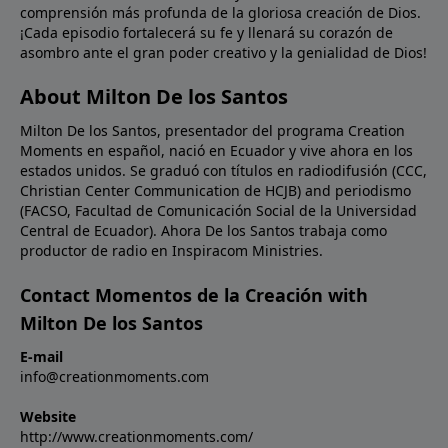
comprensión más profunda de la gloriosa creación de Dios.
palabras de Jesús a Nicodemo, si la Biblia nos habla
¡Cada episodio fortalecerá su fe y llenará su corazón de
de cosas terrenales y no las creemos, ¿cómo
asombro ante el gran poder creativo y la genialidad de Dios!
podremos creer en la Biblia cuando nos habla de las
cosas celestiales?Oración: Señor, creemos; ayuda
About Milton De los Santos
nuestra incredulidad. Llénanos de un nuevo aprecio
Milton De los Santos, presentador del programa Creation
por Tu Palabra para que podamos ser instruidos por
Moments en español, nació en Ecuador y vive ahora en los
Ti en toda verdad. En Nombre de Cristo Jesús.
estados unidos. Se graduó con títulos en radiodifusión (CCC,
Amén.Imagen: Isaac Newton's experiment on light.
Christian Center Communication de HCJB) and periodismo
(FACSO, Facultad de Comunicación Social de la Universidad
Central de Ecuador). Ahora De los Santos trabaja como
productor de radio en Inspiracom Ministries.
Contact Momentos de la Creación with
Milton De los Santos
E-mail
info@creationmoments.com
Website
http://www.creationmoments.com/