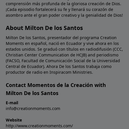
comprensión más profunda de la gloriosa creación de Dios.
palabras de Jesús a Nicodemo, si la Biblia nos habla
¡Cada episodio fortalecerá su fe y llenará su corazón de
de cosas terrenales y no las creemos, ¿cómo
asombro ante el gran poder creativo y la genialidad de Dios!
podremos creer en la Biblia cuando nos habla de las
cosas celestiales?Oración: Señor, creemos; ayuda
About Milton De los Santos
nuestra incredulidad. Llénanos de un nuevo aprecio
Milton De los Santos, presentador del programa Creation
por Tu Palabra para que podamos ser instruidos por
Moments en español, nació en Ecuador y vive ahora en los
Ti en toda verdad. En Nombre de Cristo Jesús.
estados unidos. Se graduó con títulos en radiodifusión (CCC,
Amén.Imagen: Isaac Newton's experiment on light.
Christian Center Communication de HCJB) and periodismo
(FACSO, Facultad de Comunicación Social de la Universidad
Central de Ecuador). Ahora De los Santos trabaja como
productor de radio en Inspiracom Ministries.
Contact Momentos de la Creación with
Milton De los Santos
E-mail
info@creationmoments.com
Website
http://www.creationmoments.com/