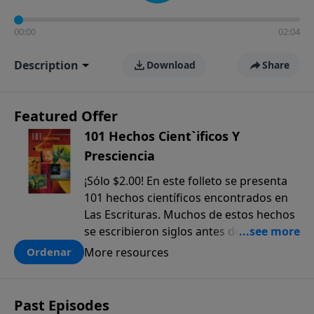
00:00
02:04
Description
Download
Share
Featured Offer
101 Hechos Cient`ificos Y
Presciencia
¡Sólo $2.00! En este folleto se presenta
101 hechos científicos encontrados en
Las Escrituras. Muchos de estos hechos
se escribieron siglos antes de que
fueran descubiertos. El anticipado
More resources
Ordenar
conocimiento científico que sólo se
encuentra en la Biblia, ofrece una pieza
más a la prueba colectiva de que la
Past Episodes