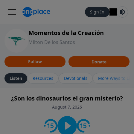
Sign In
Momentos de la Creación
Milton De los Santos
Follow
Donate
Listen
Resources
Devotionals
More Ways to Lis
¿Son los dinosaurios el gran misterio?
August 7, 2026