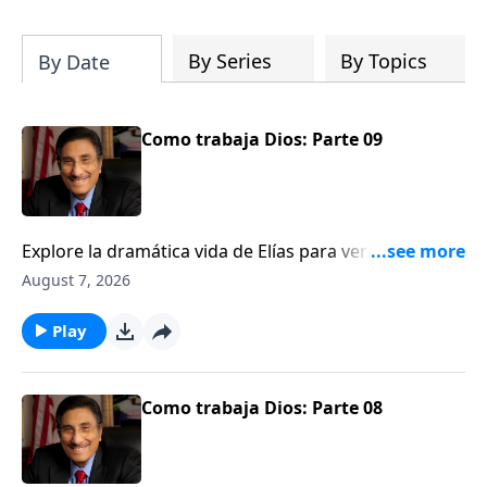
can fortify broken walls of faith in this
timely application of Nehemiah.
By Series
By Topics
By Date
Como trabaja Dios: Parte 09
Explore la dramática vida de Elías para ver una
ilustración de cómo Dios trabaja detrás del velo.
August 7, 2026
Play
Como trabaja Dios: Parte 08