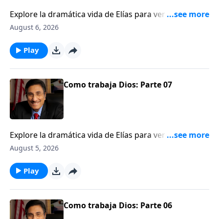
Explore la dramática vida de Elías para ver una
ilustración de cómo Dios trabaja detrás del velo.
August 6, 2026
Play
Como trabaja Dios: Parte 07
Explore la dramática vida de Elías para ver una
ilustración de cómo Dios trabaja detrás del velo.
August 5, 2026
Play
Como trabaja Dios: Parte 06