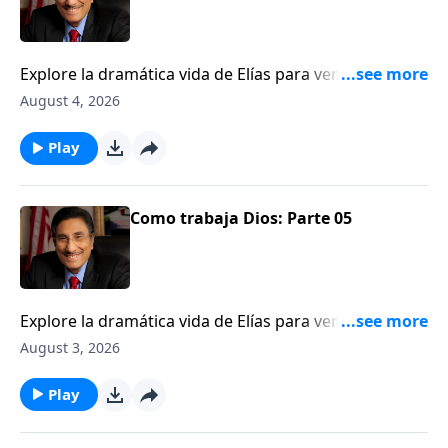
Explore la dramática vida de Elías para ver una
ilustración de cómo Dios trabaja detrás del velo.
August 4, 2026
Play
Como trabaja Dios: Parte 05
Explore la dramática vida de Elías para ver una
ilustración de cómo Dios trabaja detrás del velo.
August 3, 2026
Play