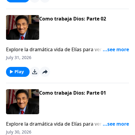
Como trabaja Dios: Parte 02
Explore la dramática vida de Elías para ver una
ilustración de cómo Dios trabaja detrás del velo.
July 31, 2026
Play
Como trabaja Dios: Parte 01
Explore la dramática vida de Elías para ver una
ilustración de cómo Dios trabaja detrás del velo.
July 30, 2026