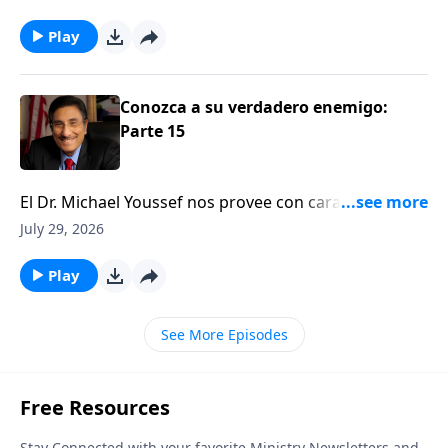
Play
Conozca a su verdadero enemigo:
Parte 15
El Dr. Michael Youssef nos provee con características
y estrategias identificables del enemigo y de cómo
July 29, 2026
podemos poner al diablo a correr.
Play
See More Episodes