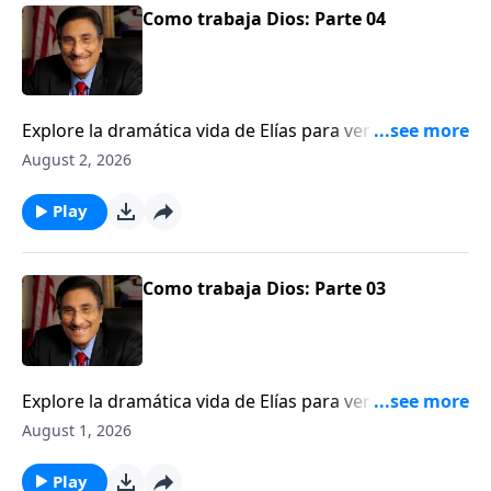
Como trabaja Dios: Parte 04
Explore la dramática vida de Elías para ver una
ilustración de cómo Dios trabaja detrás del velo.
August 2, 2026
Play
Como trabaja Dios: Parte 03
Explore la dramática vida de Elías para ver una
ilustración de cómo Dios trabaja detrás del velo.
August 1, 2026
Play