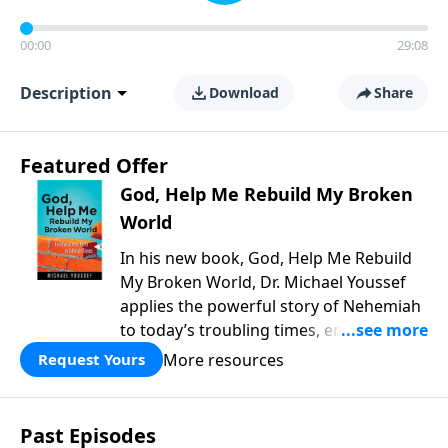
00:00
29:08
Description
Download
Share
Featured Offer
God, Help Me Rebuild My Broken
World
In his new book, God, Help Me Rebuild
My Broken World, Dr. Michael Youssef
applies the powerful story of Nehemiah
to today’s troubling times, encouraging
believers to rise up and rebuild the
More resources
Request Yours
broken walls around our families,
communities, and nation. Learn how
prayer, courage, and godly leadership
Past Episodes