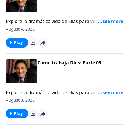
Explore la dramática vida de Elías para ver una
ilustración de cómo Dios trabaja detrás del velo.
August 4, 2026
Play
Como trabaja Dios: Parte 05
Explore la dramática vida de Elías para ver una
ilustración de cómo Dios trabaja detrás del velo.
August 3, 2026
Play