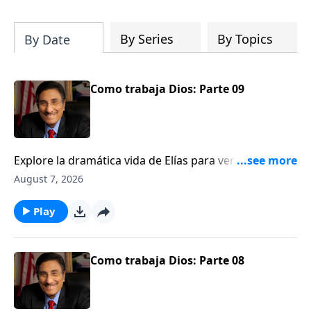
can fortify broken walls of faith in this
timely application of Nehemiah.
By Series
By Topics
By Date
Como trabaja Dios: Parte 09
Explore la dramática vida de Elías para ver una
ilustración de cómo Dios trabaja detrás del velo.
August 7, 2026
Play
Como trabaja Dios: Parte 08