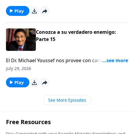
Play
Conozca a su verdadero enemigo:
Parte 15
El Dr. Michael Youssef nos provee con características
y estrategias identificables del enemigo y de cómo
July 29, 2026
podemos poner al diablo a correr.
Play
See More Episodes