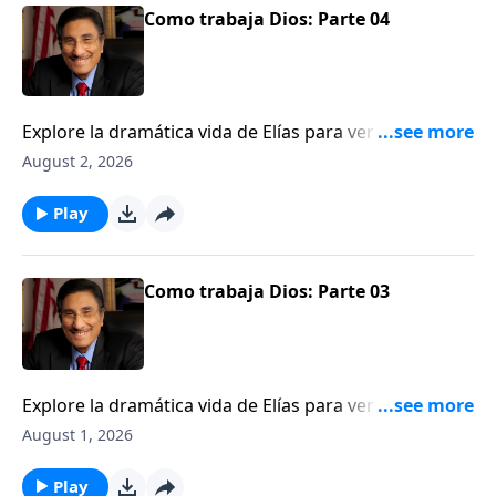
Como trabaja Dios: Parte 04
Explore la dramática vida de Elías para ver una
ilustración de cómo Dios trabaja detrás del velo.
August 2, 2026
Play
Como trabaja Dios: Parte 03
Explore la dramática vida de Elías para ver una
ilustración de cómo Dios trabaja detrás del velo.
August 1, 2026
Play