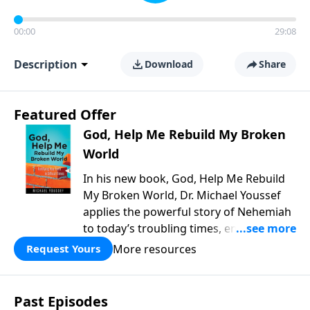
00:00
29:08
Description
Download
Share
Featured Offer
God, Help Me Rebuild My Broken
World
In his new book, God, Help Me Rebuild
My Broken World, Dr. Michael Youssef
applies the powerful story of Nehemiah
to today’s troubling times, encouraging
believers to rise up and rebuild the
More resources
Request Yours
broken walls around our families,
communities, and nation. Learn how
prayer, courage, and godly leadership
Past Episodes