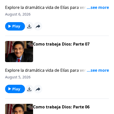
Explore la dramática vida de Elías para ver una
ilustración de cómo Dios trabaja detrás del velo.
August 6, 2026
Play
Como trabaja Dios: Parte 07
Explore la dramática vida de Elías para ver una
ilustración de cómo Dios trabaja detrás del velo.
August 5, 2026
Play
Como trabaja Dios: Parte 06