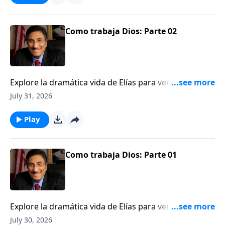
Como trabaja Dios: Parte 02
Explore la dramática vida de Elías para ver una
ilustración de cómo Dios trabaja detrás del velo.
July 31, 2026
Play
Como trabaja Dios: Parte 01
Explore la dramática vida de Elías para ver una
ilustración de cómo Dios trabaja detrás del velo.
July 30, 2026