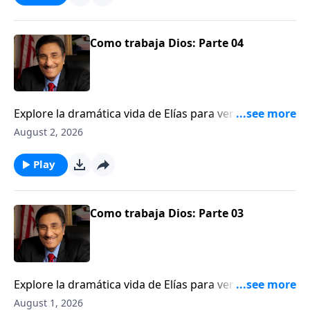
Como trabaja Dios: Parte 04
Explore la dramática vida de Elías para ver una
ilustración de cómo Dios trabaja detrás del velo.
August 2, 2026
Play
Como trabaja Dios: Parte 03
Explore la dramática vida de Elías para ver una
ilustración de cómo Dios trabaja detrás del velo.
August 1, 2026