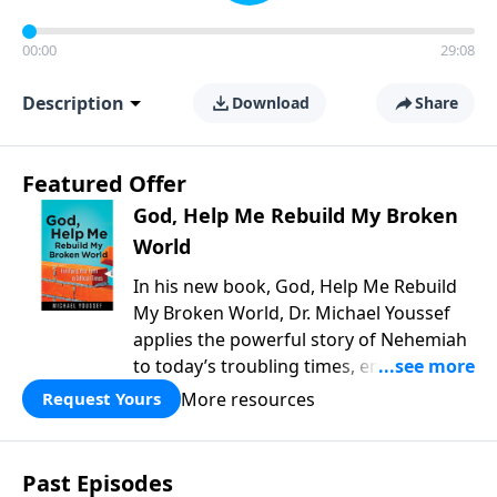
00:00
29:08
Description
Download
Share
Featured Offer
God, Help Me Rebuild My Broken
World
In his new book, God, Help Me Rebuild
My Broken World, Dr. Michael Youssef
applies the powerful story of Nehemiah
to today’s troubling times, encouraging
believers to rise up and rebuild the
More resources
Request Yours
broken walls around our families,
communities, and nation. Learn how
prayer, courage, and godly leadership
Past Episodes