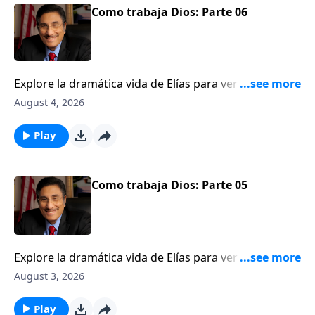
Como trabaja Dios: Parte 06
Explore la dramática vida de Elías para ver una
ilustración de cómo Dios trabaja detrás del velo.
August 4, 2026
Play
Como trabaja Dios: Parte 05
Explore la dramática vida de Elías para ver una
ilustración de cómo Dios trabaja detrás del velo.
August 3, 2026
Play