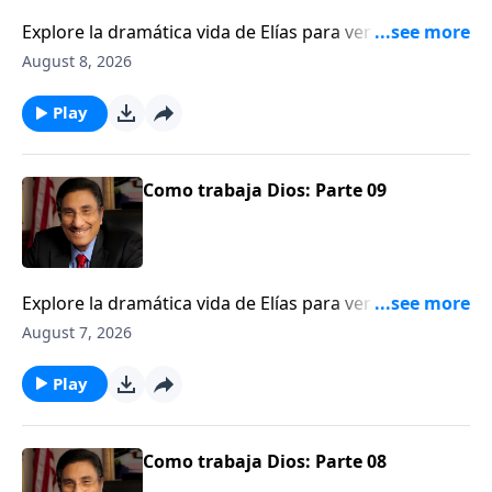
Explore la dramática vida de Elías para ver una
ilustración de cómo Dios trabaja detrás del velo.
August 8, 2026
Play
Como trabaja Dios: Parte 09
Explore la dramática vida de Elías para ver una
ilustración de cómo Dios trabaja detrás del velo.
August 7, 2026
Play
Como trabaja Dios: Parte 08