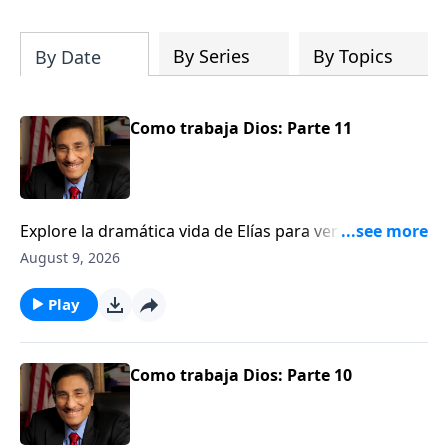
can fortify broken walls of faith in this
timely application of Nehemiah.
By Series
By Topics
By Date
Como trabaja Dios: Parte 11
Explore la dramática vida de Elías para ver una
ilustración de cómo Dios trabaja detrás del velo.
August 9, 2026
Play
Como trabaja Dios: Parte 10