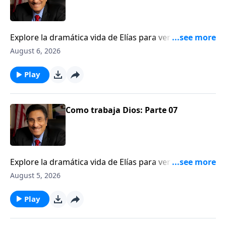
Explore la dramática vida de Elías para ver una
ilustración de cómo Dios trabaja detrás del velo.
August 6, 2026
Play
Como trabaja Dios: Parte 07
Explore la dramática vida de Elías para ver una
ilustración de cómo Dios trabaja detrás del velo.
August 5, 2026
Play