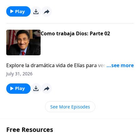
Play
Como trabaja Dios: Parte 02
Explore la dramática vida de Elías para ver una
ilustración de cómo Dios trabaja detrás del velo.
July 31, 2026
Play
See More Episodes