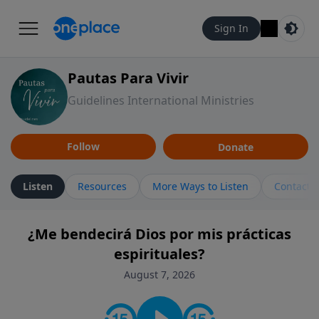
Sign In
Pautas Para Vivir
Guidelines International Ministries
Follow
Donate
Listen
Resources
More Ways to Listen
Contact
¿Me bendecirá Dios por mis prácticas
espirituales?
August 7, 2026