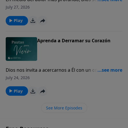
los corazones quebrantados para mostrarles Su
July 27, 2026
amor y presencia.
Play
Aprenda a Derramar su Corazón
Dios nos invita a acercarnos a Él con un corazón
sincero, incluso en nuestros momentos de mayor
July 24, 2026
dolor y quebranto.
Play
See More Episodes