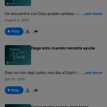
Un encuentro con Dios puede cambiar su vida para
siempre.
August 3, 2026
Play
Haga esto cuando necesite ayuda
Dios no nos dejó solos; nos dio al Espíritu Santo para
guiarnos, fortalecernos y acompañarnos cada día.
July 31, 2026
Play
Cosas malas pasan: prepárese