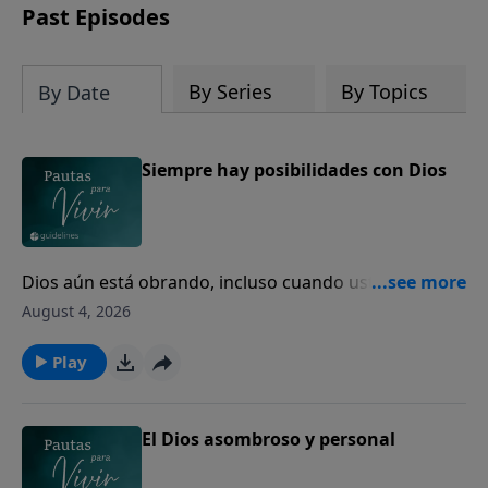
Past Episodes
By Series
By Topics
By Date
Siempre hay posibilidades con Dios
Dios aún está obrando, incluso cuando usted no
puede ver el final.
August 4, 2026
Play
El Dios asombroso y personal