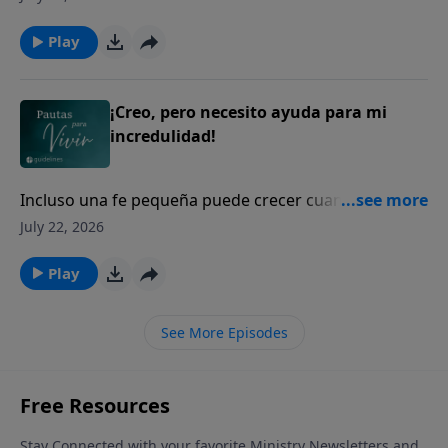
fortaleza.
Play
¡Creo, pero necesito ayuda para mi
incredulidad!
Incluso una fe pequeña puede crecer cuando
confiamos en el Dios que escucha nuestras
July 22, 2026
oraciones.
Play
See More Episodes