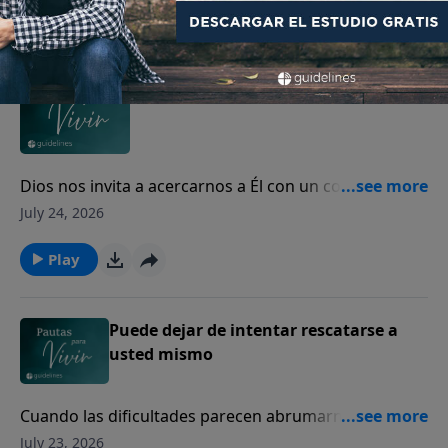
Play
Aprenda a Derramar su Corazón
Dios nos invita a acercarnos a Él con un corazón
sincero, incluso en nuestros momentos de mayor
July 24, 2026
dolor y quebranto.
Play
Puede dejar de intentar rescatarse a
usted mismo
Cuando las dificultades parecen abrumarnos, Dios
sigue siendo nuestro refugio seguro y nuestra
July 23, 2026