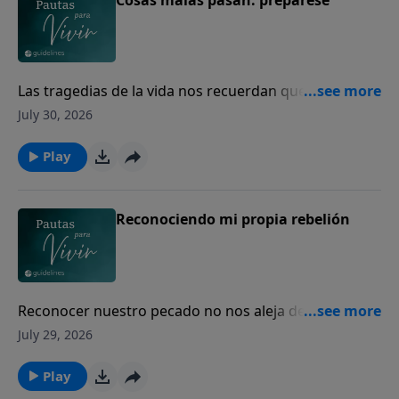
Las tragedias de la vida nos recuerdan que todos
necesitamos volver nuestro corazón a Dios.
July 30, 2026
Play
Reconociendo mi propia rebelión
Reconocer nuestro pecado no nos aleja de Dios; nos
abre el camino para experimentar Su misericordia y
July 29, 2026
perdón.
Play