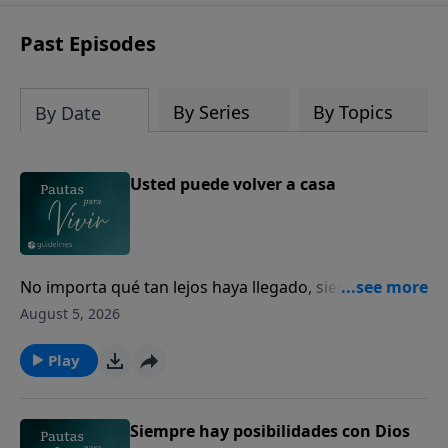
Past Episodes
By Series
By Topics
By Date
Usted puede volver a casa
No importa qué tan lejos haya llegado, siempre
puede volver a casa con Dios.
August 5, 2026
Play
Siempre hay posibilidades con Dios