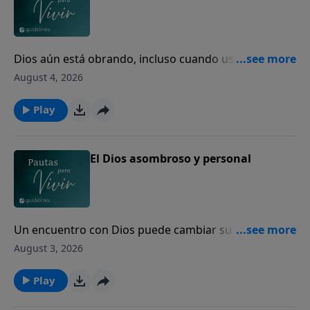
Dios aún está obrando, incluso cuando usted no
puede ver el final.
August 4, 2026
Play
El Dios asombroso y personal
Un encuentro con Dios puede cambiar su vida para
siempre.
August 3, 2026
Play