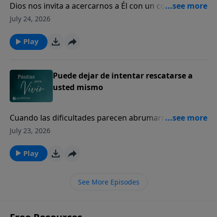
Dios nos invita a acercarnos a Él con un corazón
sincero, incluso en nuestros momentos de mayor
July 24, 2026
dolor y quebranto.
Play
Puede dejar de intentar rescatarse a
usted mismo
Cuando las dificultades parecen abrumarnos, Dios
sigue siendo nuestro refugio seguro y nuestra
July 23, 2026
fortaleza.
Play
See More Episodes