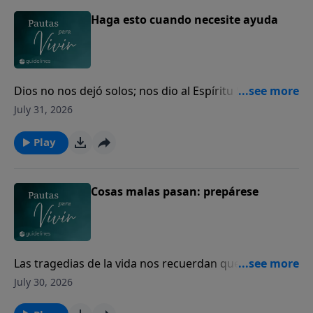
Haga esto cuando necesite ayuda
Dios no nos dejó solos; nos dio al Espíritu Santo para
guiarnos, fortalecernos y acompañarnos cada día.
July 31, 2026
Play
Cosas malas pasan: prepárese
Las tragedias de la vida nos recuerdan que todos
necesitamos volver nuestro corazón a Dios.
July 30, 2026