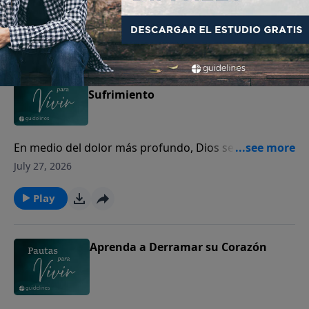
Play
La Provisión de Dios en su
Sufrimiento
En medio del dolor más profundo, Dios se acerca a
los corazones quebrantados para mostrarles Su
July 27, 2026
amor y presencia.
Play
Aprenda a Derramar su Corazón