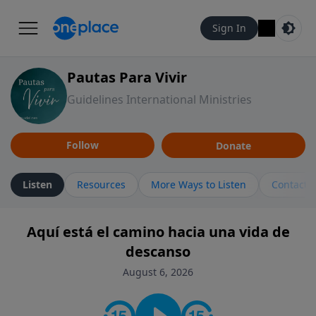
Sign In
Pautas Para Vivir
Guidelines International Ministries
Follow
Donate
Listen
Resources
More Ways to Listen
Contact
Aquí está el camino hacia una vida de
descanso
August 6, 2026