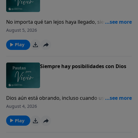
No importa qué tan lejos haya llegado, siempre
puede volver a casa con Dios.
August 5, 2026
Play
Siempre hay posibilidades con Dios
Dios aún está obrando, incluso cuando usted no
puede ver el final.
August 4, 2026
Play