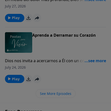
los corazones quebrantados para mostrarles Su
July 27, 2026
amor y presencia.
Play
Aprenda a Derramar su Corazón
Dios nos invita a acercarnos a Él con un corazón
sincero, incluso en nuestros momentos de mayor
July 24, 2026
dolor y quebranto.
Play
See More Episodes