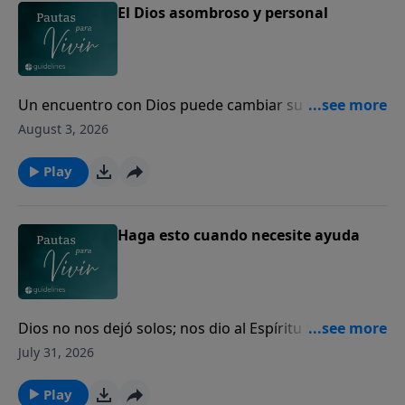
El Dios asombroso y personal
Un encuentro con Dios puede cambiar su vida para
siempre.
August 3, 2026
Play
Haga esto cuando necesite ayuda
Dios no nos dejó solos; nos dio al Espíritu Santo para
guiarnos, fortalecernos y acompañarnos cada día.
July 31, 2026
Play