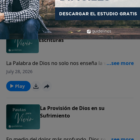
perdón.
Play
Cómo interpretar y aplicar las
Escrituras
La Palabra de Dios no solo nos enseña la verdad, sino
que transforma nuestro corazón y guía nuestra vida.
July 28, 2026
Play
La Provisión de Dios en su
Sufrimiento
En medio del dolor más profundo, Dios se acerca a