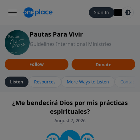
Sign In
Pautas Para Vivir
Guidelines International Ministries
Follow
Donate
Listen
Resources
More Ways to Listen
Contact
¿Me bendecirá Dios por mis prácticas
espirituales?
August 7, 2026