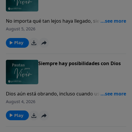
No importa qué tan lejos haya llegado, siempre
puede volver a casa con Dios.
August 5, 2026
Play
Siempre hay posibilidades con Dios
Dios aún está obrando, incluso cuando usted no
puede ver el final.
August 4, 2026
Play