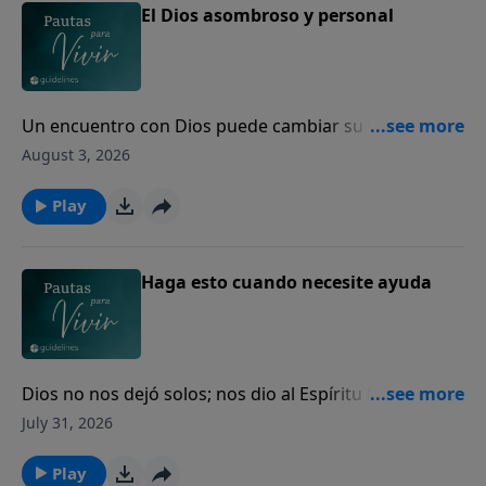
El Dios asombroso y personal
Un encuentro con Dios puede cambiar su vida para
siempre.
August 3, 2026
Play
Haga esto cuando necesite ayuda
Dios no nos dejó solos; nos dio al Espíritu Santo para
guiarnos, fortalecernos y acompañarnos cada día.
July 31, 2026
Play