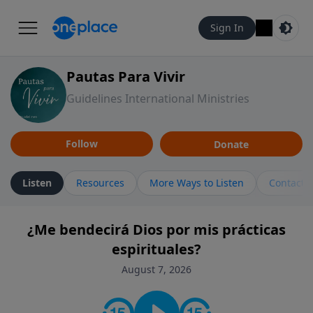
Sign In
Pautas Para Vivir
Guidelines International Ministries
Follow
Donate
Listen
Resources
More Ways to Listen
Contact
¿Me bendecirá Dios por mis prácticas
espirituales?
August 7, 2026