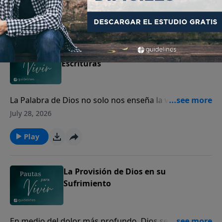
perdón.
Play
Cómo interpretar y aplicar las
Escrituras
La Palabra de Dios no solo nos enseña la verdad, sino
que transforma nuestro corazón y guía nuestra vida.
July 28, 2026
Play
La Provisión de Dios en su
Sufrimiento
En medio del dolor más profundo, Dios se acerca a