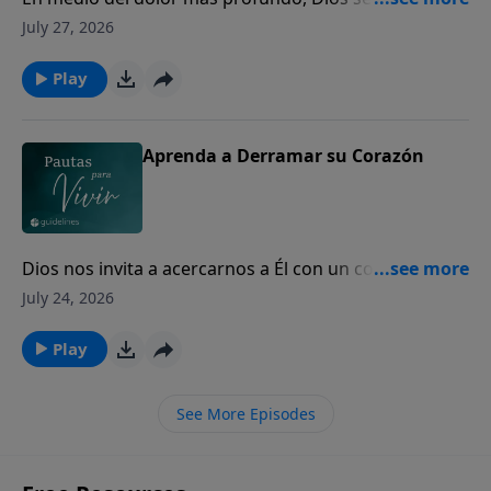
los corazones quebrantados para mostrarles Su
July 27, 2026
amor y presencia.
Play
Aprenda a Derramar su Corazón
Dios nos invita a acercarnos a Él con un corazón
sincero, incluso en nuestros momentos de mayor
July 24, 2026
dolor y quebranto.
Play
See More Episodes