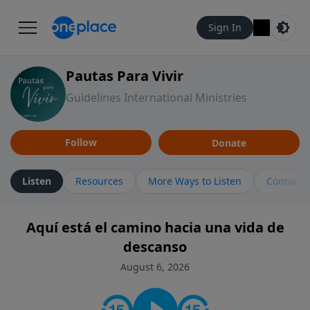
Sign In
Pautas Para Vivir
Guidelines International Ministries
Follow
Donate
Listen
Resources
More Ways to Listen
Contact
Aquí está el camino hacia una vida de
descanso
August 6, 2026