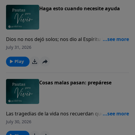
Haga esto cuando necesite ayuda
Dios no nos dejó solos; nos dio al Espíritu Santo para
guiarnos, fortalecernos y acompañarnos cada día.
July 31, 2026
Play
Cosas malas pasan: prepárese
Las tragedias de la vida nos recuerdan que todos
necesitamos volver nuestro corazón a Dios.
July 30, 2026