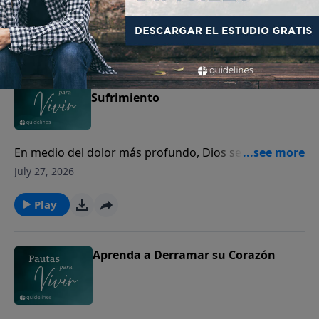
Play
La Provisión de Dios en su
Sufrimiento
En medio del dolor más profundo, Dios se acerca a
los corazones quebrantados para mostrarles Su
July 27, 2026
amor y presencia.
Play
Aprenda a Derramar su Corazón