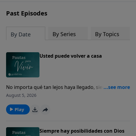
Past Episodes
By Series
By Topics
By Date
Usted puede volver a casa
No importa qué tan lejos haya llegado, siempre
puede volver a casa con Dios.
August 5, 2026
Play
Siempre hay posibilidades con Dios