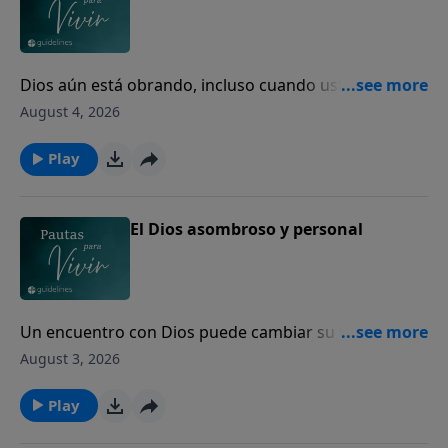
Dios aún está obrando, incluso cuando usted no
puede ver el final.
August 4, 2026
Play
El Dios asombroso y personal
Un encuentro con Dios puede cambiar su vida para
siempre.
August 3, 2026
Play