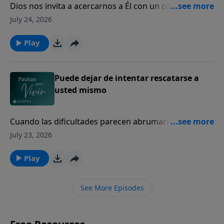
Dios nos invita a acercarnos a Él con un corazón
sincero, incluso en nuestros momentos de mayor
July 24, 2026
dolor y quebranto.
Play
Puede dejar de intentar rescatarse a
usted mismo
Cuando las dificultades parecen abrumarnos, Dios
sigue siendo nuestro refugio seguro y nuestra
July 23, 2026
fortaleza.
Play
See More Episodes