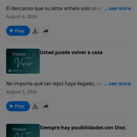
El descanso que su alma anhela solo se encuentra en
Dios.
August 6, 2026
Play
Usted puede volver a casa
No importa qué tan lejos haya llegado, siempre
puede volver a casa con Dios.
August 5, 2026
Play
Siempre hay posibilidades con Dios