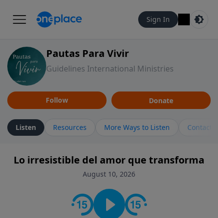
Sign In
Pautas Para Vivir
Guidelines International Ministries
Follow
Donate
Listen
Resources
More Ways to Listen
Contact
Lo irresistible del amor que transforma
August 10, 2026