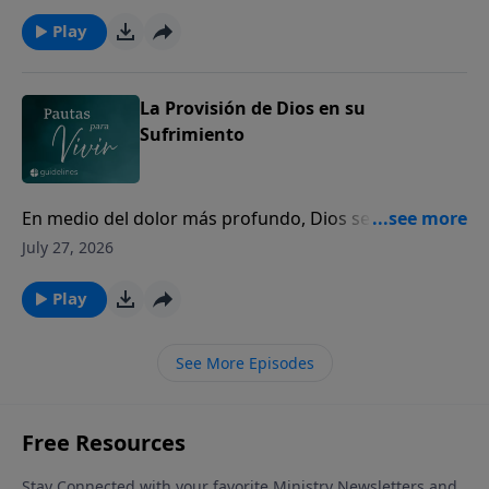
Play
La Provisión de Dios en su
Sufrimiento
En medio del dolor más profundo, Dios se acerca a
los corazones quebrantados para mostrarles Su
July 27, 2026
amor y presencia.
Play
See More Episodes