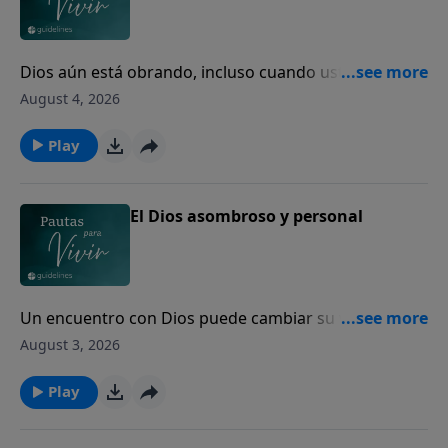
Dios aún está obrando, incluso cuando usted no
puede ver el final.
August 4, 2026
Play
El Dios asombroso y personal
Un encuentro con Dios puede cambiar su vida para
siempre.
August 3, 2026
Play