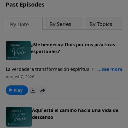
Past Episodes
By Series
By Topics
By Date
¿Me bendecirá Dios por mis prácticas
espirituales?
La verdadera transformación espiritual no viene de
una rutina, sino de conocer más a Dios.
August 7, 2026
Play
Aquí está el camino hacia una vida de
descanso