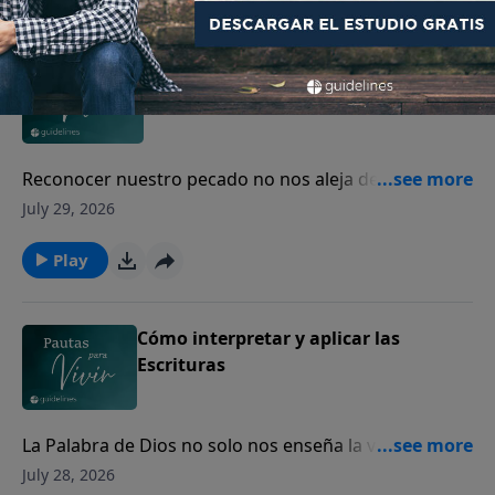
Reconociendo mi propia rebelión
Reconocer nuestro pecado no nos aleja de Dios; nos
abre el camino para experimentar Su misericordia y
July 29, 2026
perdón.
Play
Cómo interpretar y aplicar las
Escrituras
La Palabra de Dios no solo nos enseña la verdad, sino
que transforma nuestro corazón y guía nuestra vida.
July 28, 2026