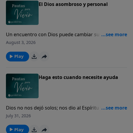
El Dios asombroso y personal
Un encuentro con Dios puede cambiar su vida para
siempre.
August 3, 2026
Play
Haga esto cuando necesite ayuda
Dios no nos dejó solos; nos dio al Espíritu Santo para
guiarnos, fortalecernos y acompañarnos cada día.
July 31, 2026
Play