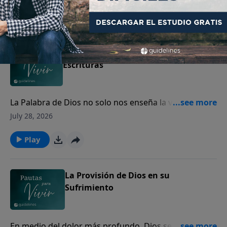
perdón.
Play
Cómo interpretar y aplicar las
Escrituras
La Palabra de Dios no solo nos enseña la verdad, sino
que transforma nuestro corazón y guía nuestra vida.
July 28, 2026
Play
La Provisión de Dios en su
Sufrimiento
En medio del dolor más profundo, Dios se acerca a