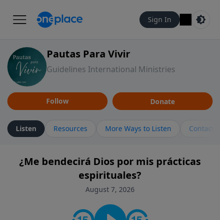
Sign In
Pautas Para Vivir
Guidelines International Ministries
Follow
Donate
Listen
Resources
More Ways to Listen
Contact
¿Me bendecirá Dios por mis prácticas
espirituales?
August 7, 2026