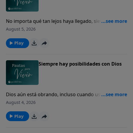
No importa qué tan lejos haya llegado, siempre
puede volver a casa con Dios.
August 5, 2026
Play
Siempre hay posibilidades con Dios
Dios aún está obrando, incluso cuando usted no
puede ver el final.
August 4, 2026
Play