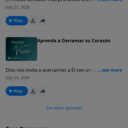
los corazones quebrantados para mostrarles Su
July 27, 2026
amor y presencia.
Play
Aprenda a Derramar su Corazón
Dios nos invita a acercarnos a Él con un corazón
sincero, incluso en nuestros momentos de mayor
July 24, 2026
dolor y quebranto.
Play
See More Episodes