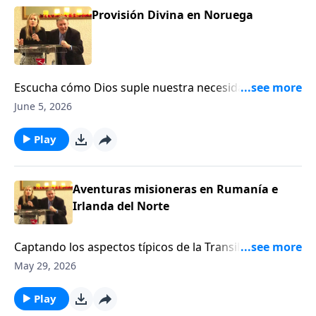
Provisión Divina en Noruega
Escucha cómo Dios suple nuestra necesidad de una
manera inesperada cuando estábamos viajando en la
June 5, 2026
zona de Stavanger en Noruega.
Play
Aventuras misioneras en Rumanía e
Irlanda del Norte
Captando los aspectos típicos de la Transilvania
histórica, Turda es una pequeña ciudad que durante
May 29, 2026
el invierno está cubierta de neblina, barro y un frío
escalofriante que penetra hasta los huesos. Pero
Play
Dios, qué es más fuerte que cualquier circunstancia,