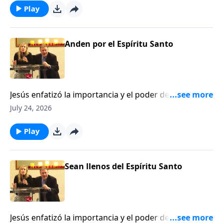
Play
Anden por el Espíritu Santo
Jesús enfatizó la importancia y el poder del Espíritu
en la vida del creyente. No solo es esencial ser lleno
July 24, 2026
del Espíritu Santo pero también vivir a través de su
poder. Este programa le dará conocimiento para
Play
entender estos aspectos esenciales de la vida
cristiana.
Sean llenos del Espíritu Santo
Jesús enfatizó la importancia y el poder del Espíritu