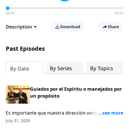
00:00
28:43
Description
Download
Share
Past Episodes
By Series
By Topics
By Date
Guiados por el Espíritu o manejados por
un propósito
Es importante que nuestra dirección venga
primeramente del Espíritu Santo y Él será el que nos
July 31, 2026
guiará a nuestro propósito.