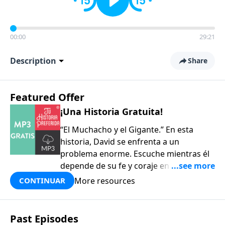
00:00
29:21
Description
Share
Featured Offer
¡Una Historia Gratuita!
“El Muchacho y el Gigante.” En esta
historia, David se enfrenta a un
problema enorme. Escuche mientras él
depende de su fe y coraje en la batalla
contra el poderoso Goliat. ¡Buena para
More resources
CONTINUAR
toda la familia!
Past Episodes