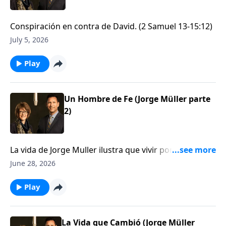
Conspiración en contra de David. (2 Samuel 13-15:12)
July 5, 2026
Play
Un Hombre de Fe (Jorge Müller parte
2)
La vida de Jorge Muller ilustra que vivir por fe tiene
maravillosos resultados
June 28, 2026
Play
La Vida que Cambió (Jorge Müller