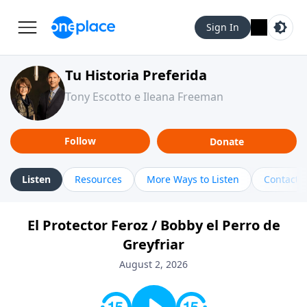
Sign In
Tu Historia Preferida
Tony Escotto e Ileana Freeman
Follow
Donate
Listen
Resources
More Ways to Listen
Contact
El Protector Feroz / Bobby el Perro de
Greyfriar
August 2, 2026