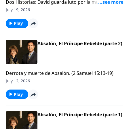
Dos Historias: David guarda luto por la muerte de su
hijo / y Mefi-bóset. (2 Samuel 18:19-19:18, 24:1-25 / 2
July 19, 2026
Samuel 4 & 9)
Play
Absalón, El Príncipe Rebelde (parte 2)
Derrota y muerte de Absalón. (2 Samuel 15:13-19)
July 12, 2026
Play
Absalón, El Príncipe Rebelde (parte 1)