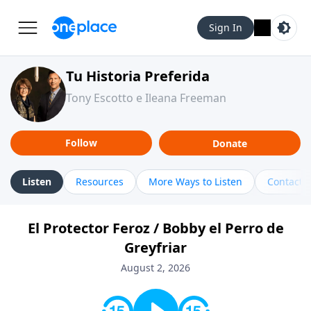
Sign In
Tu Historia Preferida
Tony Escotto e Ileana Freeman
Follow
Donate
Listen
Resources
More Ways to Listen
Contact
El Protector Feroz / Bobby el Perro de
Greyfriar
August 2, 2026