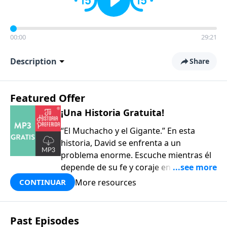
00:00
29:21
Description
Share
Featured Offer
¡Una Historia Gratuita!
“El Muchacho y el Gigante.” En esta
historia, David se enfrenta a un
problema enorme. Escuche mientras él
depende de su fe y coraje en la batalla
contra el poderoso Goliat. ¡Buena para
More resources
CONTINUAR
toda la familia!
Past Episodes