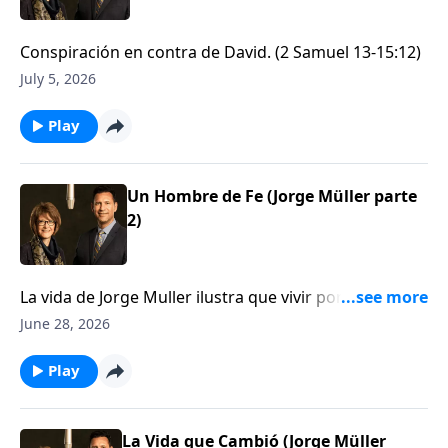
Conspiración en contra de David. (2 Samuel 13-15:12)
July 5, 2026
Play
Un Hombre de Fe (Jorge Müller parte
2)
La vida de Jorge Muller ilustra que vivir por fe tiene
maravillosos resultados
June 28, 2026
Play
La Vida que Cambió (Jorge Müller