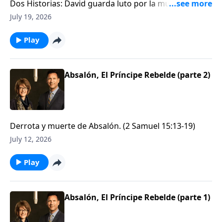
Dos Historias: David guarda luto por la muerte de su
hijo / y Mefi-bóset. (2 Samuel 18:19-19:18, 24:1-25 / 2
July 19, 2026
Samuel 4 & 9)
Play
Absalón, El Príncipe Rebelde (parte 2)
Derrota y muerte de Absalón. (2 Samuel 15:13-19)
July 12, 2026
Play
Absalón, El Príncipe Rebelde (parte 1)